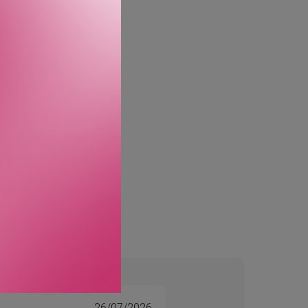
n koffein shampoo for å
 å holde huden fuktet.
g peptider, for å jevne
6,5ml og 24H Hydrating
26/07/2026