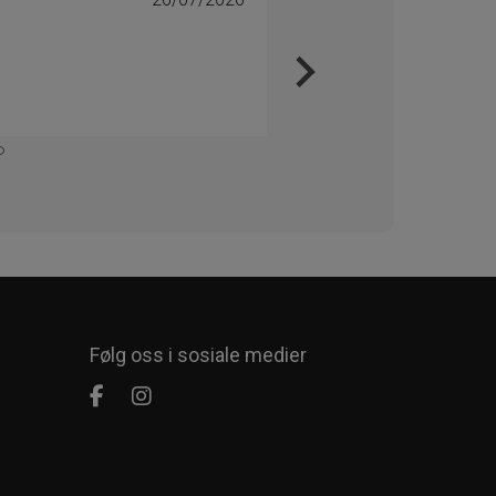
Line 
Veri
Veldig
Kommer
Følg oss i sosiale medier