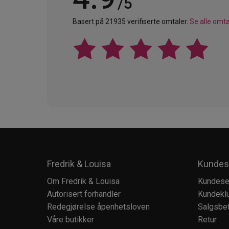
/5
Basert på 21935 verifiserte omtaler.
Se alle omta
Fredrik & Louisa
Kundes
Om Fredrik & Louisa
Kundese
Autorisert forhandler
Kundekl
Redegjørelse åpenhetsloven
Salgsbet
Våre butikker
Retur