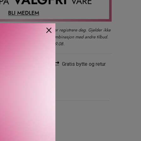
×
der du også kan logge inn eller registrere deg. Gjelder ikke
produkter, gavesett eller i kombinasjon med andre tilbud.
kun ett kjøp per kunde t.o.m. 09.08.
Rask levering
Gratis bytte og retur
 MERKEVAREN
 sett – perfekt som gave,