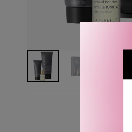
BESKRIVELSE
Rituals Homme Skin Care S