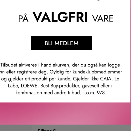
øve noe nytt. Denne tretrinns hud- og hårpleierutinen starter med e
tyrke håret, etterfulgt av en hyaluronsyre-booster som bidrar til
-timers fuktighetsgivende ansiktskremen, beriket med vitamin C o
gthening Caffeine Shampoo 50ml, Hyaluronic Acid Skin Hydrator 
mmer: 1120583
Våre kunder om oss