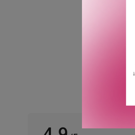
til reisen eller for å pr
stimulere hodebunnen og s
Avslutt med den lette 24
ut og friske opp huden.
Settet inneholder: Stren
Face Cream 20ml.
GTIN: 8719134205831
Leverandørs artikkelnu
4.9