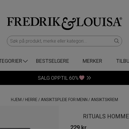
TEGORIER
BESTSELGERE
MERKER
TILB
SALG OPPTIL 60%
HJEM
/
HERRE
/
ANSIKTSPLEIE FOR MENN
/
ANSIKTSKREM
RITUALS HOMME 
229
kr