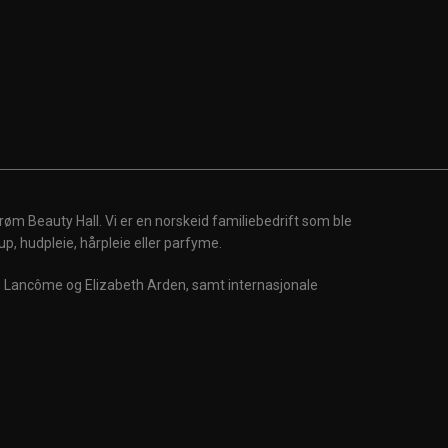
røm Beauty Hall. Vi er en norskeid familiebedrift som ble
up, hudpleie, hårpleie eller parfyme.
m, Lancôme og Elizabeth Arden, samt internasjonale