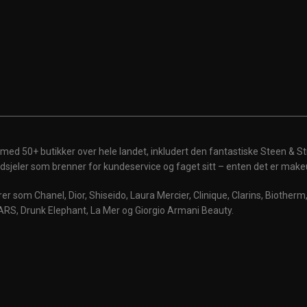
 med 50+ butikker over hele landet, inkludert den fantastiske Steen & St
 ildsjeler som brenner for kundeservice og faget sitt – enten det er make
r som Chanel, Dior, Shiseido, Laura Mercier, Clinique, Clarins, Biother
ARS, Drunk Elephant, La Mer og Giorgio Armani Beauty.