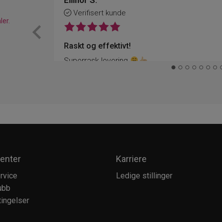
Ellinor S.
Verifisert kunde
ler.
Raskt og effektivt!
Superrask levering
enter
Karriere
rvice
Ledige stillinger
ubb
ingelser