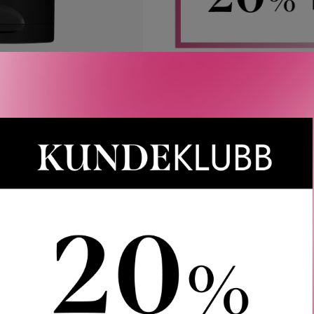
Rabatten aktiveres i handlekurven 
CAIA, Le Labo, LOEWE, Best Buy-
Gjelder 
Gratis frakt over 1000 kr
OMTALER
SPØRSMÅL & SVAR
INGREDIENSER
OM
et – Daily Routine er en komplett selvpleierutine i ett praktisk