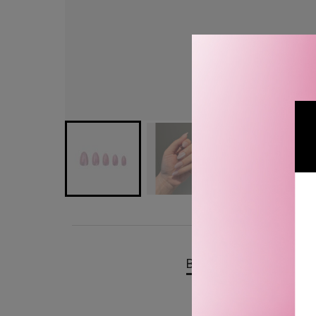
BESKRIVELSE
OMTA
Duffbeauty Pink Galaxy 