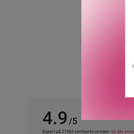
lyserosa farge og glitrend
antrekk. Pink Galaxy er e
følelsen og holdbarheten 
Oppbevares utilgjengelig 
GTIN: 5714574000643
Leverandørs artikkelnum
4.9
/5
Basert på 21963 verifiserte omtaler.
Se alle omta