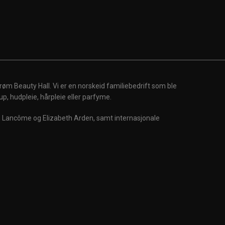
røm Beauty Hall. Vi er en norskeid familiebedrift som ble
up, hudpleie, hårpleie eller parfyme.
m, Lancôme og Elizabeth Arden, samt internasjonale