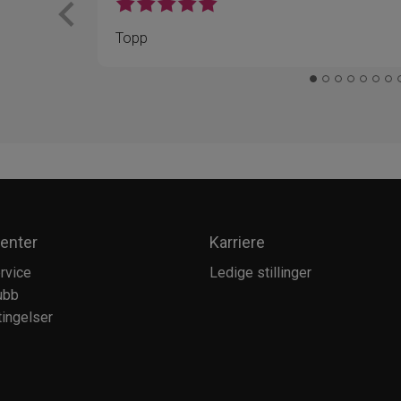
Topp
enter
Karriere
rvice
Ledige stillinger
ubb
ingelser