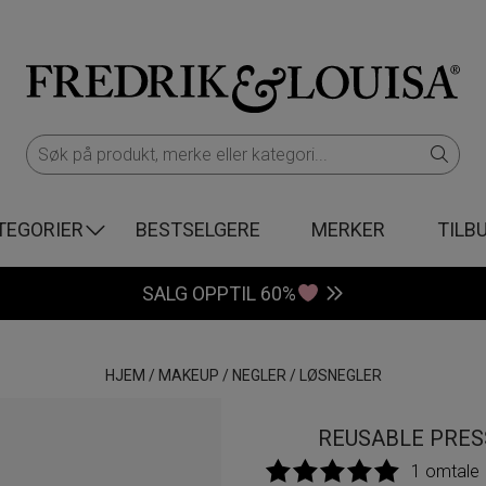
TEGORIER
BESTSELGERE
MERKER
TILB
SALG OPPTIL 60%
HJEM
/
MAKEUP
/
NEGLER
/
LØSNEGLER
REUSABLE PRESS
1 omtale