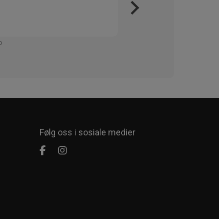
Kjapt 
Enkelt
Følg oss i sosiale medier