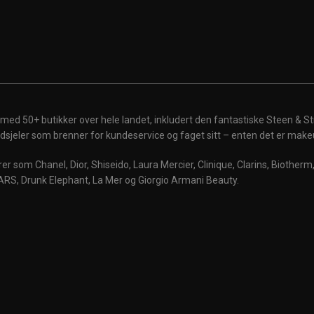
 med 50+ butikker over hele landet, inkludert den fantastiske Steen & St
 ildsjeler som brenner for kundeservice og faget sitt – enten det er make
r som Chanel, Dior, Shiseido, Laura Mercier, Clinique, Clarins, Biother
ARS, Drunk Elephant, La Mer og Giorgio Armani Beauty.