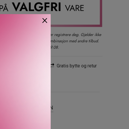
×
der du også kan logge inn eller registrere deg. Gjelder ikke
produkter, gavesett eller i kombinasjon med andre tilbud.
kun ett kjøp per kunde t.o.m. 09.08.
Rask levering
Gratis bytte og retur
SER
OM MERKEVAREN
en med sin nydelige