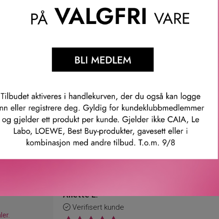
e effekt. Den glitrende effekten gir neglene et festlig preg, perf
n del av DufBeauty’s nye og innovative Instant Pro Collection, so
til profesjonelle salong-negler.
for barn.
mer: 1150
Våre kunder om oss
Anette L.
Verifisert kunde
ler.