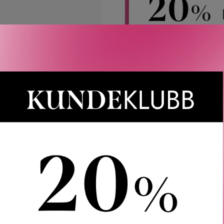
Rabatten aktiveres i handlekurven 
CAIA, Le Labo, LOEWE, Best Buy-
Gjelder 
Gratis frakt over 1000 kr
LER
SPØRSMÅL & SVAR
SLIK GJØR DU
INGREDIEN
er et elegant og lekent negledesign som fanger oppmerksomhet