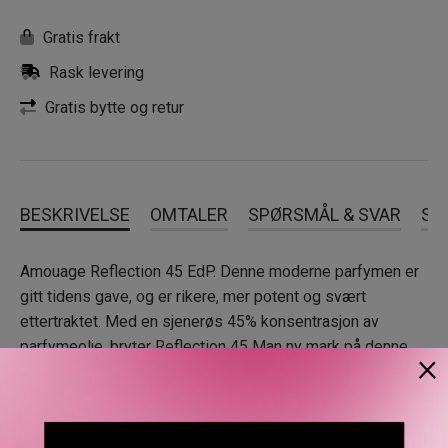
Gratis frakt
Rask levering
Gratis bytte og retur
BESKRIVELSE
OMTALER
SPØRSMÅL & SVAR
SL
Amouage Reflection 45 EdP. Denne moderne parfymen er
gitt tidens gave, og er rikere, mer potent og svært
ettertraktet. Med en sjenerøs 45% konsentrasjon av
parfymeolje, bryter Reflection 45 Man ny mark på denne
×
treaktige blomstermoskusduften. Modnet og maserert i
fire måneder, tolker den dristig en av husets ikoniske
signaturer gjennom krydrede toppnoter og teksturerte
blomster som er designet for å overskride tid og sted.