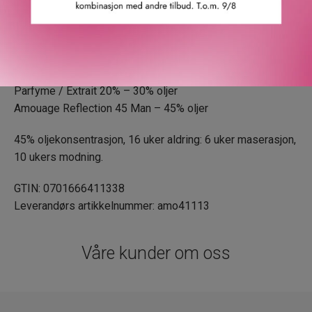
varierer avhengig av hver formel.
Eau de Cologne (EDC) 3% – 10% oljer
Eau de Toilette (EDT) 5% – 15% oljer
Eau de Parfum (EDP) 15% – 20% oljer
Parfyme / Extrait 20% – 30% oljer
Amouage Reflection 45 Man – 45% oljer
45% oljekonsentrasjon, 16 uker aldring: 6 uker maserasjon,
10 ukers modning.
GTIN: 0701666411338
Leverandørs artikkelnummer: amo41113
Våre kunder om oss