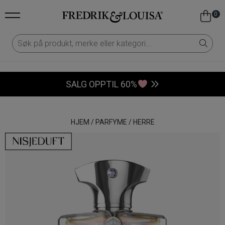
0
SALG OPPTIL 60%
HJEM
/
PARFYME
/
HERRE