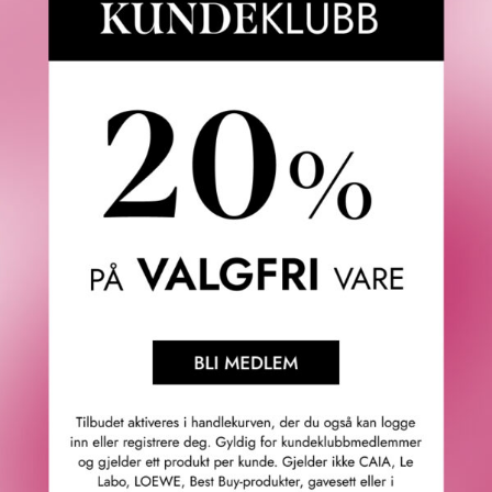
Toppnoter: Benzoin, rosa pepperkorn, salvie, lavendel,
kardemomme og einebær.
Hjertenoter: Neroli, orris, sjasmin, angelica, tonkabønne og
vanilje.
Bunnoter: Vetiver, patchouli, sandeltre, sedertre, myrra,
frankincense og opoponax.
En duft er vanligvis en blanding av et konsentrat (som
inneholder duftende oljer) og en alkoholbase. Noen dufter
kan også inneholde litt vann og tilsetningsstoffer som
flytende UV-filtre, stabilisatorer eller fargestoffer. Derfor
inneholder dufter med høyere duftkonsentrasjon mer
parfymeoljer og mindre alkohol, og omvendt.
Vanligvis betyr en høyere konsentrasjon av parfymeolje en
økt ytelse av duften (spesielt langvarig duft), men
virkningen av oljekonsentrasjon er mye mer kompleks og