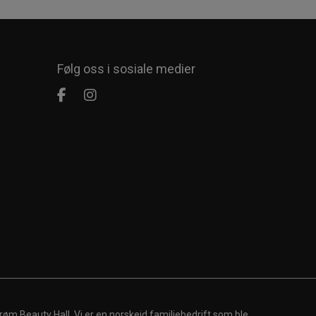
Følg oss i sosiale medier
røm Beauty Hall. Vi er en norskeid familiebedrift som ble