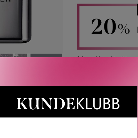
Rabatten aktiveres i handlekurven 
CAIA, Le Labo, LOEWE, Best Buy-
Gjelder 
Gratis frakt
Rask l
LER
SPØRSMÅL & SVAR
SLIK GJØR DU
INGREDIEN
b New York Eau de Parfum. Fordyp deg i den fengslende verdenen