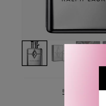
BESKRIVELSE
OMTA
Ralph Lauren Ralph’s Clu