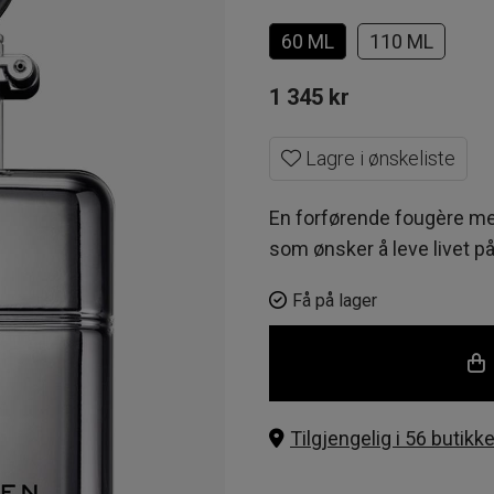
60 ML
110 ML
1 345
kr
Lagre i ønskeliste
En forførende fougère med
som ønsker å leve livet på
Få på lager
Tilgjengelig i 56 butikke