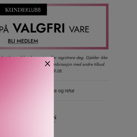
der du også kan logge inn eller registrere deg. Gjelder ikke
×
produkter, gavesett eller i kombinasjon med andre tilbud.
kun ett kjøp per kunde t.o.m. 09.08.
evering
Gratis bytte og retur
SER
OM MERKEVAREN
 til Ralph’s Club New