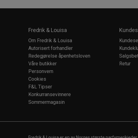
Fredrik & Louisa
Kundes
Om Fredrik & Louisa
Kundese
Autorisert forhandler
Kundekl
Redegjørelse åpenhetsloven
Salgsbet
Våre butikker
Retur
Personvern
Cookies
F&L Tipser
Konkurransevinnere
Sommermagasin
Fredrik & Louisa er en av Norges største parfymerikjeder