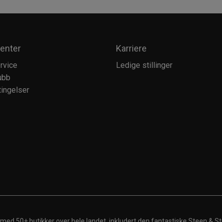
enter
Karriere
rvice
Ledige stillinger
ubb
ingelser
 med 50+ butikker over hele landet, inkludert den fantastiske Steen & St