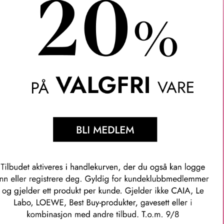
ère med ambriske og fruktige noter, skapt for den som ønsker å 
 livlig og frisk eksplosjon av saftig solbær, strålende bergamot
s aromatisk lavendel og karismatisk geranium, hvis eleganse løft
deltre. Basen er en luksuriøs kombinasjon av fyldig bourbonvanil
 fløyelsmyk avslutning som etterlater et avhengighetsskapende 
risk, Fruktig.
mott og italiensk mandarin.
ranium og sandeltre.
, gran og eikemose.
inntrykk:
m er en opplevelse. Med sin sofistikerte treaktige friskhet og d
thet, eleganse og de viktigste relasjonene i livet.
mmer: 37504002004