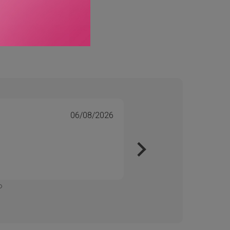
06/08/2026
Tone 
Veri
Kjapt 
Enkelt