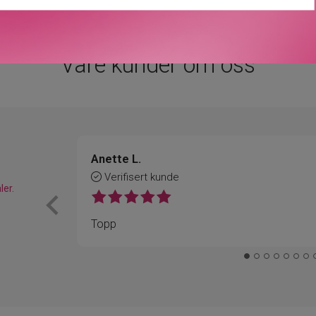
Våre kunder om oss
Anette L.
Verifisert kunde
ler.
Topp