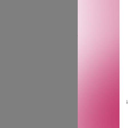
York – en forførende foug
Duftreisen starter med en
mandarin. I hjertet møte
sensuelle varmen fra san
jordaktig eikemose – en
inntrykk.
Duftfamilie: Fougère, Amb
Toppnoter: Solbær, berga
Hjertenoter: Lavendel, ge
Bunnoter: Bourbonvanilje
En duft som gjør et varig 
Ralph’s Club Eau de Parfu
en mann som verdsetter ek
GTIN: 3605973038202
Leverandørs artikkelnu