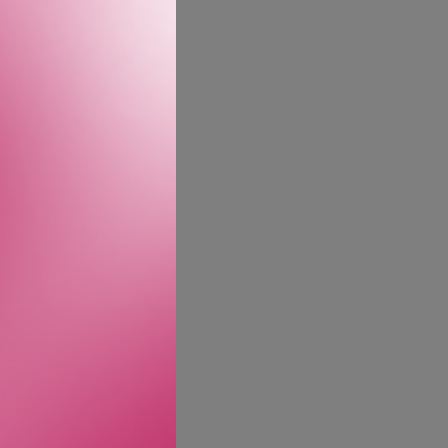
leve livet på topp.
t og solmoden italiensk
es av den myke,
je, balsamisk gran og
og uforglemmelig
ype karakter speiler den