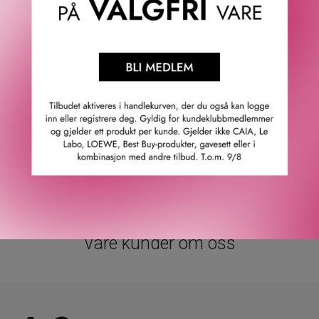
· Renser og fjerner sminke.
· Reduserer talgproduksjonen.
· Gjør porene mindre fremtredende.
· Egnet for kombinert til fet hud
94* av kvinnene opplevde at huden var renset.
* Forbrukertest – 107 kvinner – etter 14 dager.
GTIN: 3666057217296
Leverandørs artikkelnummer: 12801650045
Våre kunder om oss