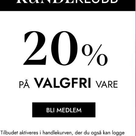
papir.
50ml + 100ml
 300ml + 100ml
volumgivende shampoo som gir fylde og fylde til fint hår, samt
 B gir volum og vitalitet med et langvarig resultat. Fargebeskytt
rgebehandlet hår.
 En utredende balsam for fint hår som mykgjør og fukter uten å t
med et langvarig resultat. Fargebeskyttende formel beskytter og v
t