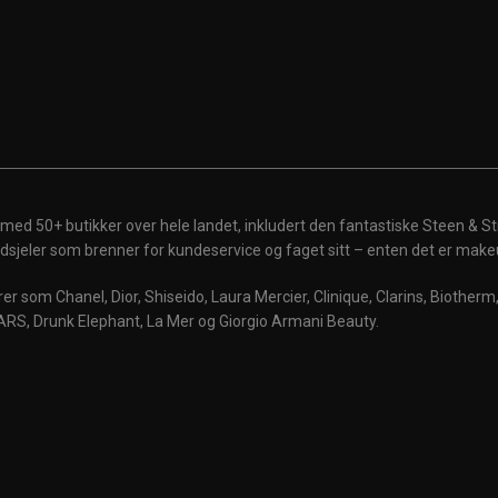
 med 50+ butikker over hele landet, inkludert den fantastiske Steen & St
 ildsjeler som brenner for kundeservice og faget sitt – enten det er make
r som Chanel, Dior, Shiseido, Laura Mercier, Clinique, Clarins, Biother
ARS, Drunk Elephant, La Mer og Giorgio Armani Beauty.