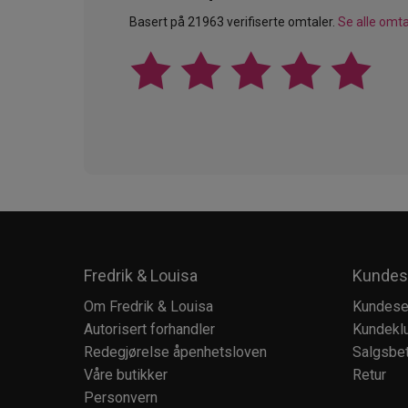
Basert på 21963 verifiserte omtaler.
Se alle omta
Fredrik & Louisa
Kundes
Om Fredrik & Louisa
Kundese
Autorisert forhandler
Kundekl
Redegjørelse åpenhetsloven
Salgsbet
Våre butikker
Retur
Personvern