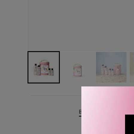
BESKRIVELSE
OMTA
Maria Nila Pure Volume 