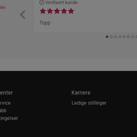
Verifisert kunde
ler.
Topp
enter
Karriere
rvice
Ledige stillinger
ubb
ingelser