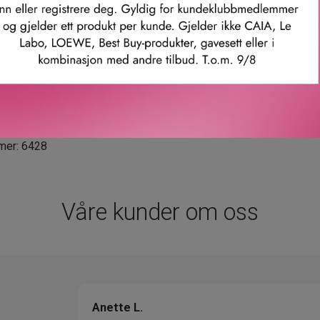
 B5.
sje.
mer: 6428
Våre kunder om oss
Anette L.