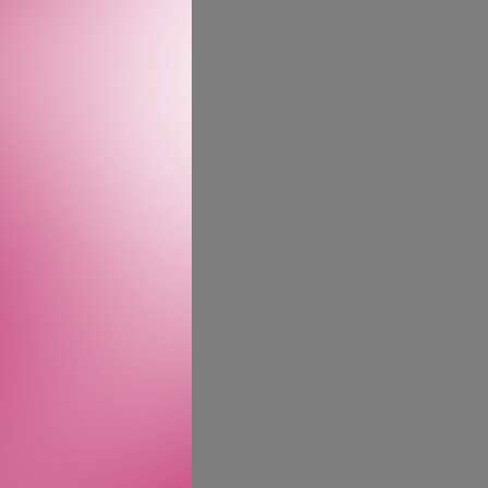
idig som den styrker
ende formel beskytter og
ynge det ned. Provitamin
edlikeholder fargen i