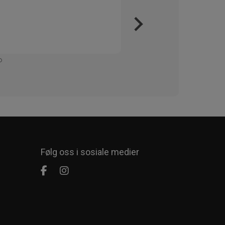
Veri
Kjapt 
Enkelt
Følg oss i sosiale medier