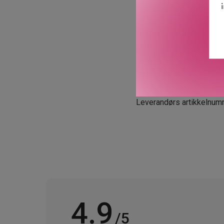
100% vegansk.
Volumgivende provitamin
Color Guard Complex.
CO2-kompensert emballa
Produsert i Sverige.
GTIN: 7391681410107
Leverandørs artikkelnum
4.9
/5