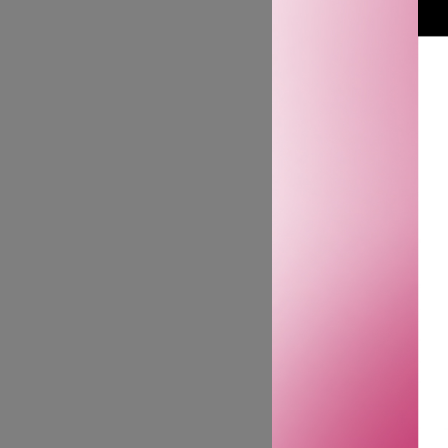
av delvis FSC-sertifisert 
Settet inneholder:
Pure Volume Shampoo 3
Pure Volume Conditioner
Pure Volume Shampoo: En 
hårstrukturen. Provitamin
vedlikeholder fargen i fa
Pure Volume Conditioner:
B gir volum og vitalitet 
fargebehandlet hår.
Aktive ingredienser:
Hydrolysert hveteprotein
Beskyttende antioksidan
Moringaolje
Solsikkefrøolje