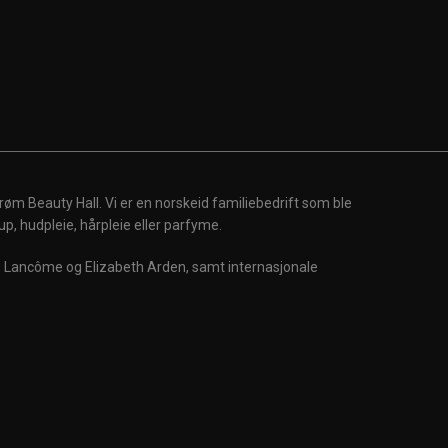
røm Beauty Hall. Vi er en norskeid familiebedrift som ble
up, hudpleie, hårpleie eller parfyme.
m, Lancôme og Elizabeth Arden, samt internasjonale