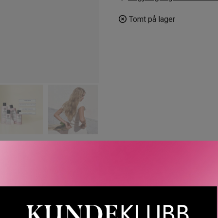
Tomt på lager
LER
SPØRSMÅL & SVAR
SLIK GJØR DU
INGREDIEN
Beauty Bag inneholder shampoo og balsam. Vesken er laget av R