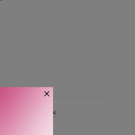
×
SER
OM MERKEVAREN
PET-stoff med en hylse