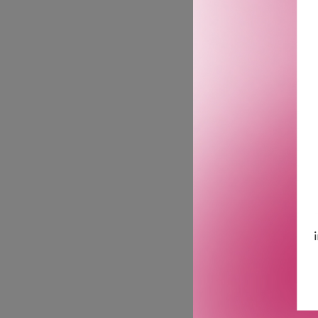
12-timers hold. Hold bryn
kraftigste bryngel. Den k
hårpleieprodukter setter 
eller klissete – bare en 
børster som glatter og f
bare fem ingredienser for
Det gjør produktet:
MAC Pro Locked Brow Gel g
dem. Bryngelen sikrer 12
selv sensitiv hud. Forven
etter behov for å style og
ansiktet, skjegg og til 
produktinformasjonen på 
GTIN: 0773602695843
Leverandørs artikkelnu