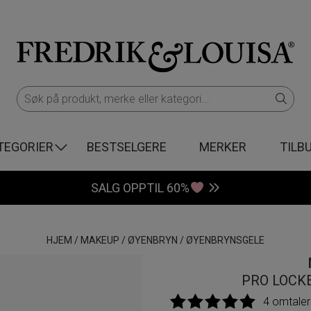
TEGORIER
BESTSELGERE
MERKER
TILB
SALG OPPTIL 60%
HJEM
/
MAKEUP
/
ØYENBRYN
/
ØYENBRYNSGELE
PRO LOCKE
4 omtaler