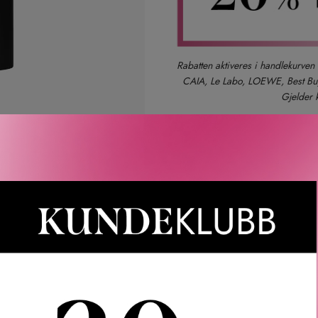
Rabatten aktiveres i handlekurven 
CAIA, Le Labo, LOEWE, Best Buy-
Gjelder 
Gratis frakt over 1000 kr
LER
SPØRSMÅL & SVAR
SLIK GJØR DU
INGREDIEN
ed Brow Gel. MAC Pro Locked Brow Gel er en bryngel som tem