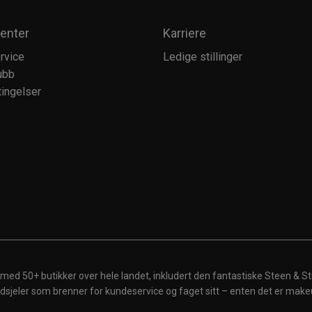
enter
Karriere
rvice
Ledige stillinger
ubb
ingelser
 med 50+ butikker over hele landet, inkludert den fantastiske Steen & St
 ildsjeler som brenner for kundeservice og faget sitt – enten det er make