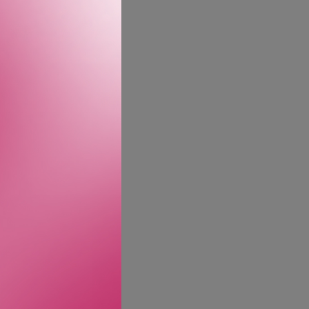
 fra MACs hittil
eknologi fra
jøre dem tørre, stive
n med lange og korte
g avledet og laget med
istent holdbarhet.
m akkurat slik du vil ha
yper og er skånsom mot
ld. Bruk gelen daglig
l å temme ustyrlig hår i
eventuelle allergener, se