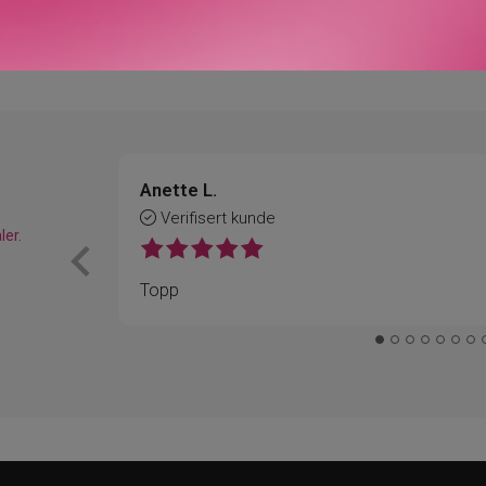
Våre kunder om oss
Anette L.
Verifisert kunde
ler.
Topp