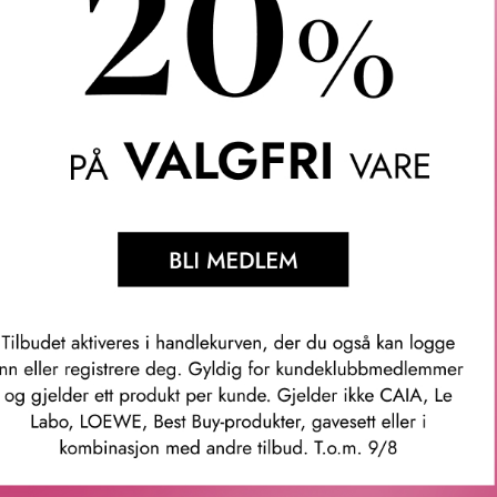
ene dine glatte hele dagen med usynlig styrke og fleksibelt hold
lare fargen passer til alle bryn, uansett farge. Med gel-polymer-t
denne forfriskende formelen raskt brynene dine på plass uten å g
lett og flakefri finish! Den unike børsten former hvert eneste bry
ormer, samt en spiss som presist styler. Formelen er 93% naturli
 maksimal ytelse, som sikrer langvarig, svette- og fuktighetsres
ir brynene dine et løft med en naturlig, myk finish, og setter de
 timers hold. MAC Pro Locked Brow Gel er perfekt for alle hudt
t naturlig definerte bryn som holder hele dagen, uansett værforho
 fikse brynene dine. I tillegg til brynene kan gelen også brukes ti
og med små uønskede hår. For mer informasjon om ingredienser og 
emballasjen.
mmer: sw2a010000