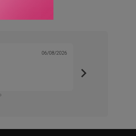
06/08/2026
Tone 
Veri
Kjapt 
Enkelt