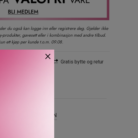
der du også kan logge inn eller registrere deg. Gjelder ikke
produkter, gavesett eller i kombinasjon med andre tilbud.
kun ett kjøp per kunde t.o.m. 09.08.
×
Rask levering
Gratis bytte og retur
SER
OM MERKEVAREN
mer brynene dine med