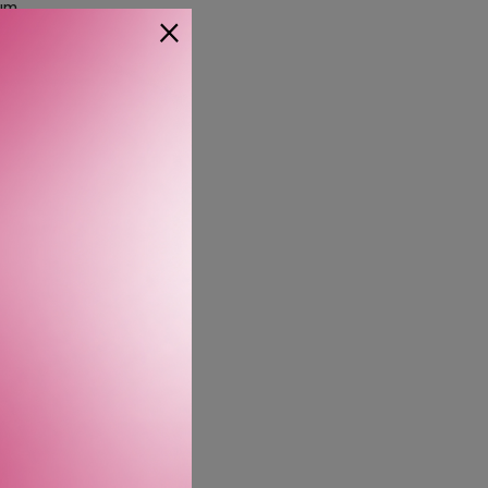
um.
×
* væsketeknologi: 7900
me-ekstrakt, som hjelper
ndrer og nærer huden.
ECIOUS Skin Age –
e hud.