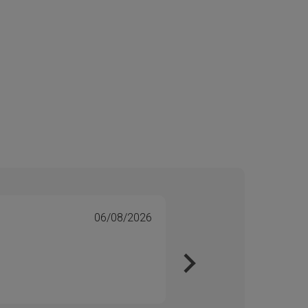
06/08/2026
Tone 
Veri
Kjapt 
Enkelt