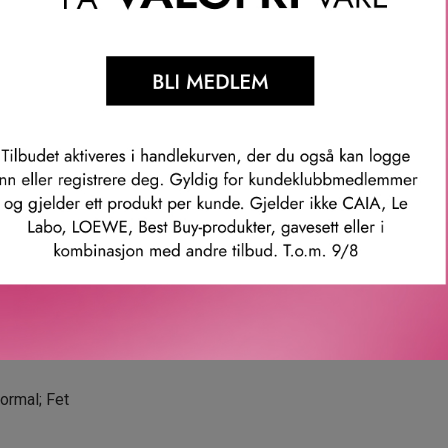
g fyldigerehud.
g redusert.
n mer uthvilt.
 tegn på tretthet er betydelig redusert.
dling forbedres huden med 35%**.
en ser fyldigere ut med 55%***.
 linjer og rynker er redusert med 40%***.
er, etter 28 dagers bruk.
er, bruker Oil-in-Serum.
urert skala, 100 kvinner, 28 dager.
ormal; Fet