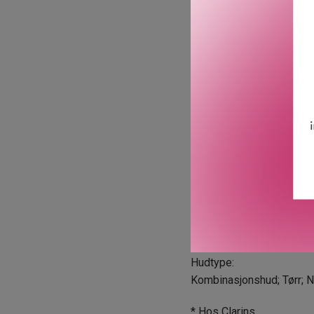
· Strålende hud.
Fastere, jevnere og synli
· Mer behagelig hud.
· Tegn på tretthet er synli
· Om morgenen virker hude
· 94%* av kvinnene sier at
· På bare 1 times behan
· Kvinner opplever at hud
· Kvinner opplever at fine
* Forbrukertest, 100 kvinn
** Forbrukertest, 32 kvinn
*** Egenvurdering i strukt
Hudtype:
Kombinasjonshud; Tørr; N
* Hos Clarins.