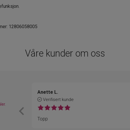
efunksjon.
mmer: 12806058005
Våre kunder om oss
Anette L.
Verifisert kunde
ler.
Topp