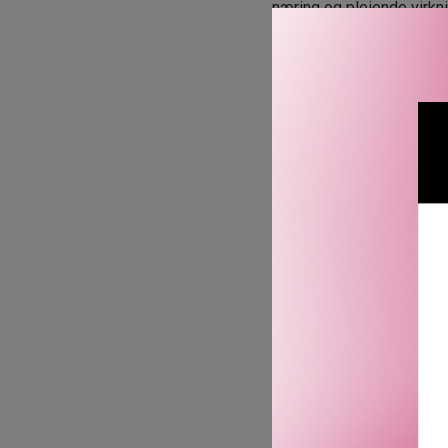
næring og pleiende virkn
For å reparere hud som e
oljemikrokuler** i serumet
Natt etter natt vil huden d
· Fordelene ved komfort 
til med å styrke og fors
· Den beviste effekten t
Delaying Technology].
Dette eksklusive komplek
Intenst fuktighetsgivende
* Hos Clarins.
** I flasken med 30 ml.»
Fordeler:
· Intenst næret hud.
· Styrket hudbarrierefunks