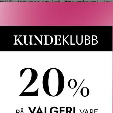
ing* i én og samme olje – med anti-aging egenskapene til et ser
r utmattet av en hektisk livsstil, har Oil-in-Serum banebrytende
 frigjør virkningen til de aktive ingrediensene ved påføring.
in nyte godt av:
og de reparerende egenskapene til en olje som inneholder Waka
terke hudens barrierefunksjon, samt nypeoljen somintenst som li
il et serum som bekjemper synlige tegn på aldring [CLARINS PR
set inneholder hydrert månesteinsilika, som bidrar til strammer
 og huden virker synlig uthvilt, jevnere og fastere hver morgen.
jon.