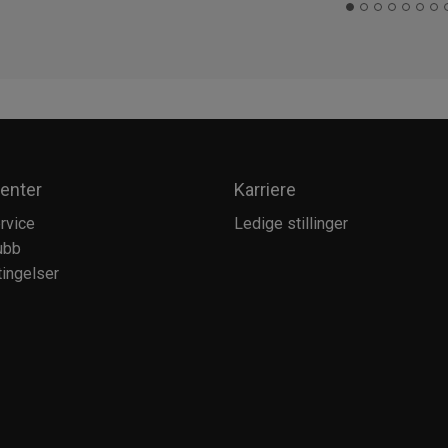
enter
Karriere
rvice
Ledige stillinger
ubb
ingelser