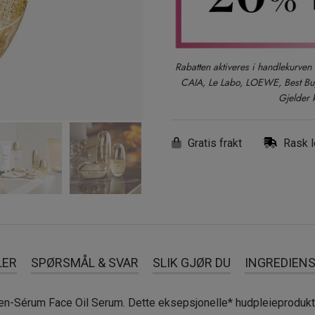
Rabatten aktiveres i handlekurven 
CAIA, Le Labo, LOEWE, Best Buy-
Gjelder 
Gratis frakt
Rask l
LER
SPØRSMÅL & SVAR
SLIK GJØR DU
INGREDIEN
-en-Sérum Face Oil Serum. Dette eksepsjonelle* hudpleieprodukt