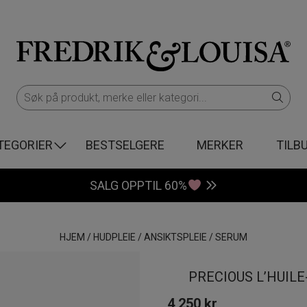
TEGORIER
BESTSELGERE
MERKER
TILB
SALG OPPTIL 60%
HJEM
/
HUDPLEIE
/
ANSIKTSPLEIE
/
SERUM
PRECIOUS L’HUIL
4 250
kr