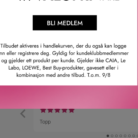
ed litt lunkent vann, lag deretter et skum ved hjelp av den medf
mmer: 12806050001
Våre kunder om oss
Anette L.
Verifisert kunde
ler.
Topp