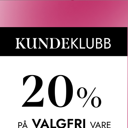
Rabatten aktiveres i handlekurven 
CAIA, Le Labo, LOEWE, Best Buy-
Gjelder 
Gratis frakt
Rask l
LER
SPØRSMÅL & SVAR
SLIK GJØR DU
INGREDIEN
sse Gentle Cleansing Foam er en skummende og skånsom ansikt