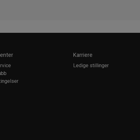
enter
Karriere
rvice
Ledige stillinger
ubb
ingelser