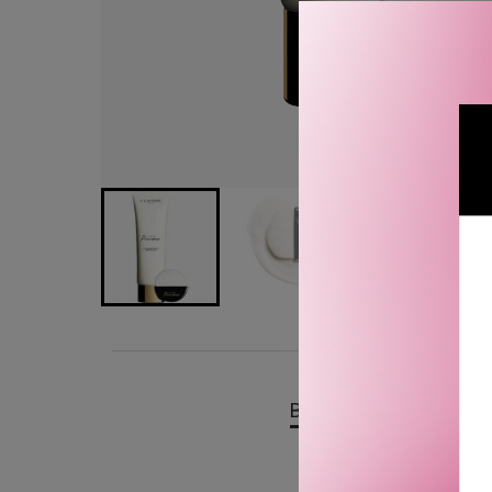
BESKRIVELSE
OMTA
Clarins Precious La Mou