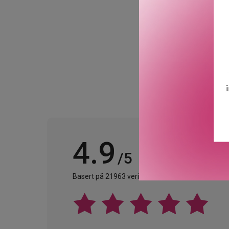
i håndflaten og blandes m
GTIN: 3666057196386
Leverandørs artikkelnu
4.9
/5
Basert på 21963 verifiserte omtaler.
Se alle omta