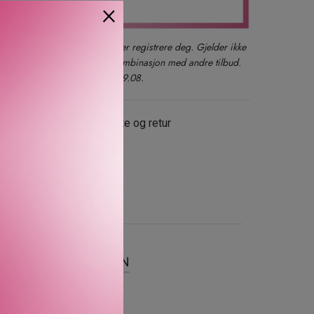
×
der du også kan logge inn eller registrere deg. Gjelder ikke
produkter, gavesett eller i kombinasjon med andre tilbud.
kun ett kjøp per kunde t.o.m. 09.08.
evering
Gratis bytte og retur
SER
OM MERKEVAREN
srens. Den skal påføres