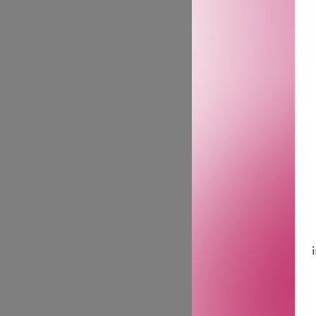
mykgjør og frisker opp, s
Moonlight Flower kryoekst
forfriskende og vannaktig
aldringstegn, låse fuktig
glattere og får tilbake e
opprinnelse.
· Dyp fuktighetsgivende,
· Forfiner hudens tekstur.
· Låser inn fuktighet i h
· Passer alle hudtyper.
Formelen inneholder Cla
Flower som er rik på gall
revitaliserende, biomime
effekten av påfølgende P
GTIN: 3666057432255
Leverandørs artikkelnu