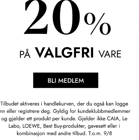
amt gir en umiddelbar jevnere og fyldigere effekt. Formelen inneh
rakt, samt en trio av revitaliserende og antialdrende peptider. D
e teksturen til essensen er beriket med rene plante-ekstrakter f
het inn i huden og forsterke effekten av resten av hudpleierutinen
t mer fyldig og ungdommelig utseende. Inneholder 98% ingrediens
 mykgjørende og forfriskende.
uden og forbereder huden for påfølgende hudpleie.
rins eksklusive og innovative Precious Skin Age-Delaying Tech
ussyre – en virkningsfull antioksidant og beroligende molekyl – 
tiske og antialdrende peptider som synlig glatter ut og myker o
recious-produkter.
mmer: 12806052006