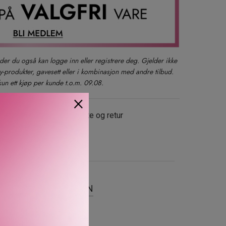
der du også kan logge inn eller registrere deg. Gjelder ikke
produkter, gavesett eller i kombinasjon med andre tilbud.
kun ett kjøp per kunde t.o.m. 09.08.
×
evering
Gratis bytte og retur
SER
OM MERKEVAREN
s som hydrerer i dybden,