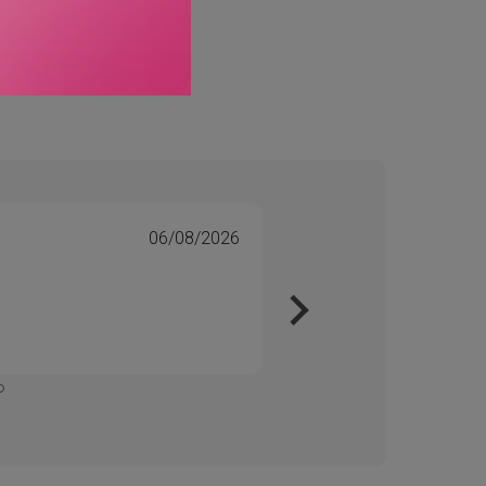
06/08/2026
Tone 
Veri
Kjapt 
Enkelt