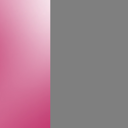
older et verdifullt
en eksepsjonelt fine,
or å motvirke
. Huden blir jevnere og
er av naturlig
nology med Moonlight
samt en trio av
pp huden, og maksimer