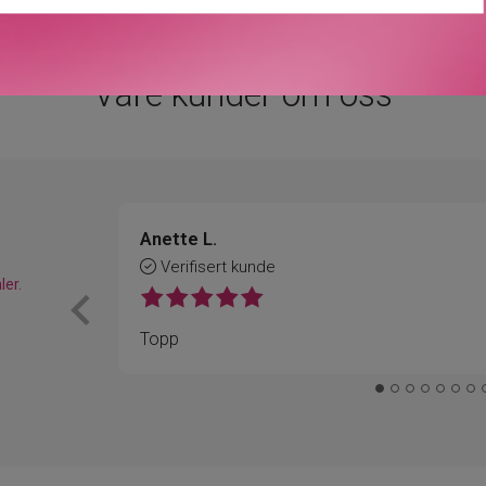
Våre kunder om oss
Anette L.
Verifisert kunde
ler.
Topp