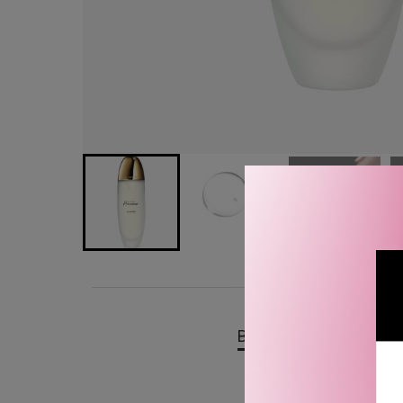
BESKRIVELSE
OMTA
Clarins Precious La Loti