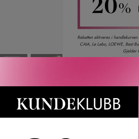
Rabatten aktiveres i handlekurven 
CAIA, Le Labo, LOEWE, Best Buy-
Gjelder 
Gratis frakt
Rask l
LER
SPØRSMÅL & SVAR
SLIK GJØR DU
INGREDIEN
on Age-Defying Treatment Essence er en unik og luksuriøs essen