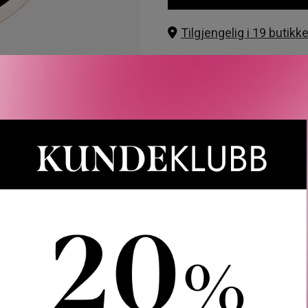
Tilgjengelig i 19 butikke
Rabatten aktiveres i handlekurven 
CAIA, Le Labo, LOEWE, Best Buy-
Gjelder 
Gratis frakt over 1000 kr