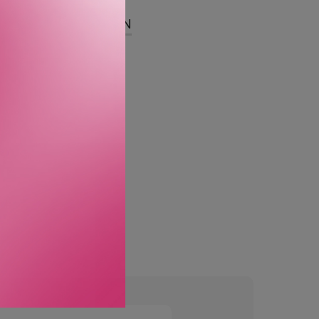
SER
OM MERKEVAREN
naturlig matt finish, som
t, og holder huden feilfri
en transparent film som