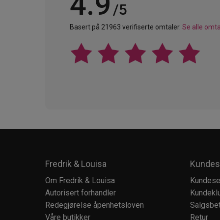
4.9
/5
Basert på 21963 verifiserte omtaler.
Se alle omta
Fredrik & Louisa
Kundes
Om Fredrik & Louisa
Kundese
Autorisert forhandler
Kundekl
Redegjørelse åpenhetsloven
Salgsbet
Våre butikker
Retur