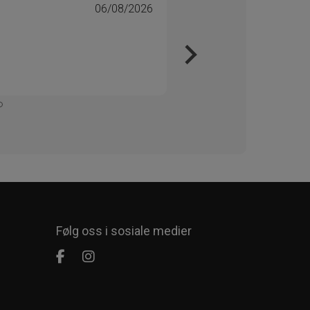
06/08/2026
Tone 
Veri
Kjapt 
Enkelt
Følg oss i sosiale medier