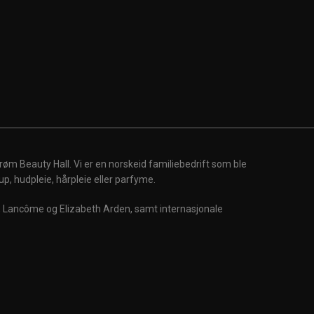
røm Beauty Hall. Vi er en norskeid familiebedrift som ble
up, hudpleie, hårpleie eller parfyme.
m, Lancôme og Elizabeth Arden, samt internasjonale