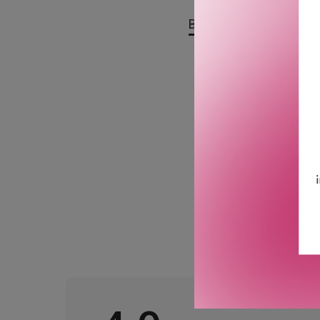
BESKRIVELSE
OMTA
Giorgio Armani Beauty Po
sikrer at makeupen sitter
og glansfri i opptil 16 t
føles lett på huden med o
GTIN: 3614273517805
Leverandørs artikkelnum