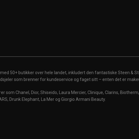
 med 50+ butikker over hele landet, inkludert den fantastiske Steen & St
 ildsjeler som brenner for kundeservice og faget sitt – enten det er make
r som Chanel, Dior, Shiseido, Laura Mercier, Clinique, Clarins, Biother
ARS, Drunk Elephant, La Mer og Giorgio Armani Beauty.