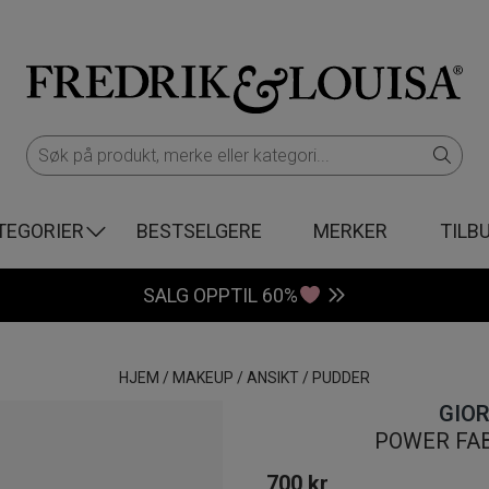
TEGORIER
BESTSELGERE
MERKER
TILB
SALG OPPTIL 60%
HJEM
/
MAKEUP
/
ANSIKT
/
PUDDER
GIO
POWER FA
700
kr