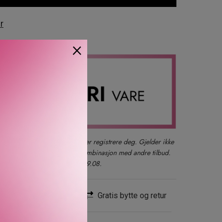
r
×
der du også kan logge inn eller registrere deg. Gjelder ikke
produkter, gavesett eller i kombinasjon med andre tilbud.
kun ett kjøp per kunde t.o.m. 09.08.
Rask levering
Gratis bytte og retur