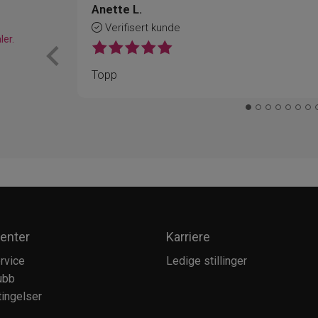
Anette L.
Verifisert kunde
ler.
Topp
enter
Karriere
rvice
Ledige stillinger
ubb
ingelser