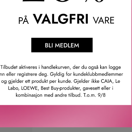
LER
SPØRSMÅL & SVAR
SLIK GJØR DU
INGREDIEN
wer Fabric Compact Powder et et ultrafint setting pudder med en 
 lenge. Fremstilt med tekniske pudder som absorberer talg og fuk
imer. De ultrafine pigmentene legger seg perfekt på huden og gir 
pptil 24 timers komfort.
mer: ld104900
Våre kunder om oss