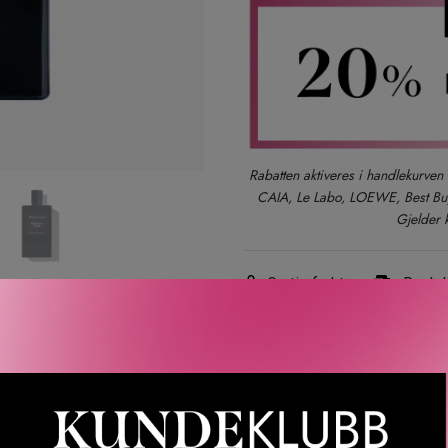
Rabatten aktiveres i handlekurven 
CAIA, Le Labo, LOEWE, Best Buy-
Gjelder 
Gratis frakt
Rask l
LER
SPØRSMÅL & SVAR
SLIK GJØR DU
INGREDIEN
ait. Selve essensen av oud, foredlet i en parfyme.