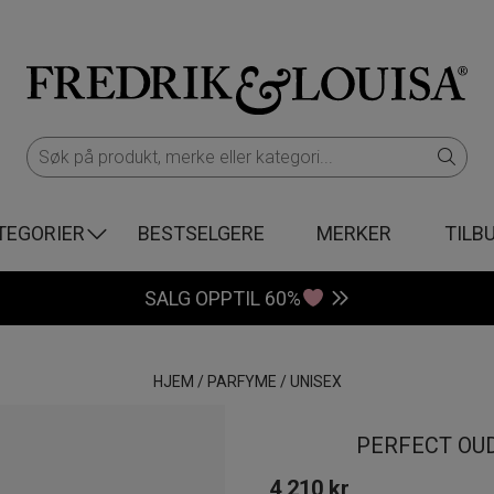
TEGORIER
BESTSELGERE
MERKER
TILB
SALG OPPTIL 60%
HJEM
/
PARFYME
/
UNISEX
PERFECT OUD
4 210
kr