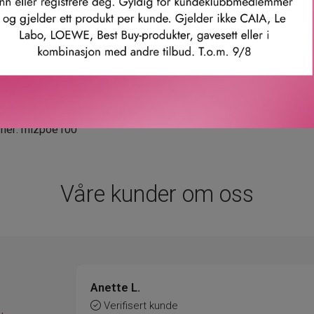
n prisbelønte mesterparfymøren Alberto Morillas, er Mizensir et
itnesbyrd om hans minner, reiser og møter. Over alt annet er duft
leine de Proust – og leverer en raffinert og sofistikert olfakto
 standardene innen parfymehåndverk.
mmer: mizpoe100
Våre kunder om oss
Anette L.
Verifisert kunde