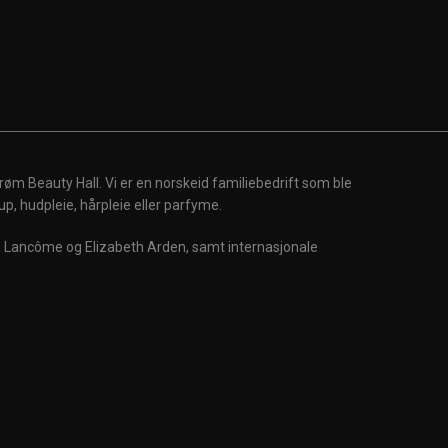
røm Beauty Hall. Vi er en norskeid familiebedrift som ble
up, hudpleie, hårpleie eller parfyme.
m, Lancôme og Elizabeth Arden, samt internasjonale