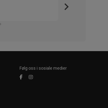
Kjapt 
Enkelt
Følg oss i sosiale medier