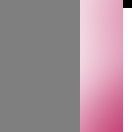
Denne nye tolkningen av 
ekstraordinært treverk so
som et forstørret blikk på
Alaskaseder, med sine mi
gjennom kardemomme og e
og den blomstrete og rav
om dette treverket vender
Toppnoter: Bergamotte
Hjertenoter: Alaskansk s
Bunnoter: Pyrogen røkelse
Parfymørens ord:
Jeg ønsket å gjenbesøke 
ekstraordinære, røykfylte
denne nytolkningen valgt
pyroget røkelse. Som kje