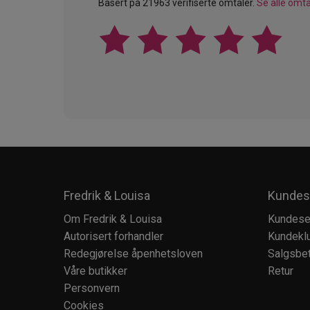
Basert på 21963 verifiserte omtaler.
Se alle omta
Fredrik & Louisa
Kundes
Om Fredrik & Louisa
Kundese
Autorisert forhandler
Kundekl
Redegjørelse åpenhetsloven
Salgsbet
Våre butikker
Retur
Personvern
Cookies