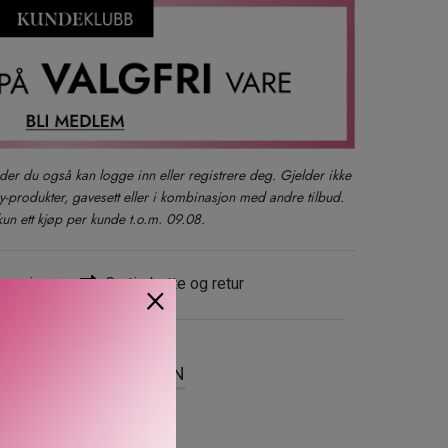
der du også kan logge inn eller registrere deg. Gjelder ikke
produkter, gavesett eller i kombinasjon med andre tilbud.
kun ett kjøp per kunde t.o.m. 09.08.
evering
Gratis bytte og retur
×
SER
OM MERKEVAREN