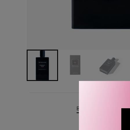
BESKRIVELSE
OMTA
Mizensir Perfect Oud Extr