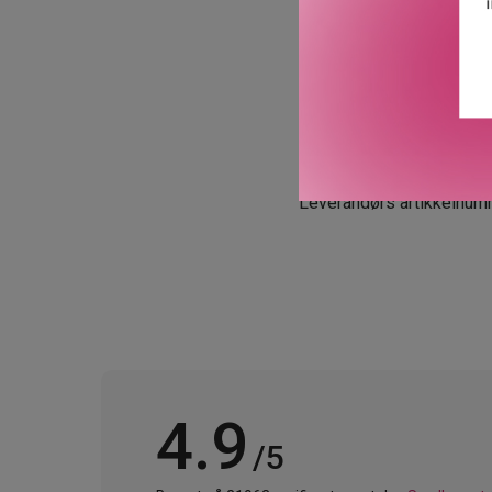
Om Mizensir:
Grunnlagt i Genève av de
hvor hver parfyme er et v
ikoniske hage – hans Made
legemliggjør de høyeste
GTIN: 7640184458513
Leverandørs artikkelnu
4.9
/5