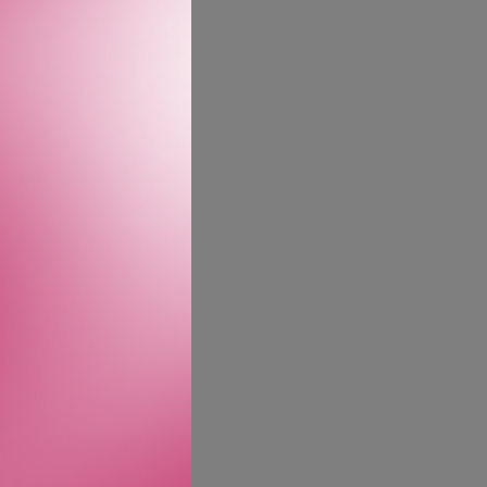
n og minnet om et
e inn i treets indre –
avslører en ny livlighet
tterpunktene forsterkes,
tørre intensitet. Minnet
 langt denne
 utforske råmaterialene. I
 roseoksid og einer med
sitet.