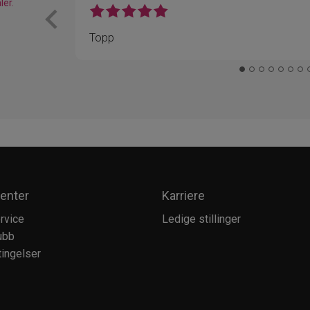
ler.
Topp
enter
Karriere
rvice
Ledige stillinger
ubb
ingelser