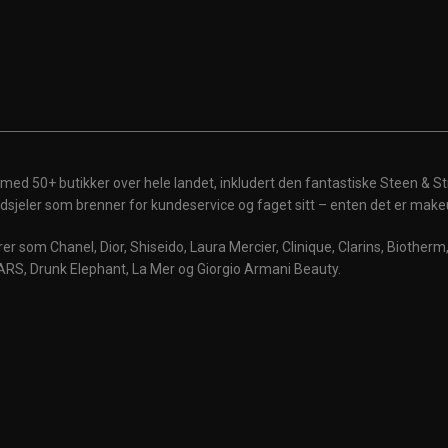
 med 50+ butikker over hele landet, inkludert den fantastiske Steen & St
 ildsjeler som brenner for kundeservice og faget sitt – enten det er make
r som Chanel, Dior, Shiseido, Laura Mercier, Clinique, Clarins, Biother
ARS, Drunk Elephant, La Mer og Giorgio Armani Beauty.