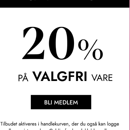
Perfect Oud viderefører temaet fra sin forgjenger: fascinasjone
m sakte brenner over glør. Men her dykker Alberto Morillas dyper
 materialet for å utforske dets rikdom, kraft og magi.
neralske og tett læraktige nyanser, forblir hovedpersonen – men 
n nesten likøraktig dybde med rom. Kontrasten mellom disse y
aktige noten som avrunder komposisjonen, får uttrykke seg med s
 så tilbake – sterkere og mer mystisk enn før.
ssens og kardemommeessens.
edertreessens, rom Absolute og roseoksid.
 og vaniljeinfusjon.
denne akkorden og presse den til yttergrensene – for å se hvor
 og treaktige noten kunne strekke seg. En parfymør slutter aldri å
e jeg mer ‘tekniske’ noter – og erstattet for eksempel rose med
nte objekter sett i mørket – de åpenbarer seg med en annen inten