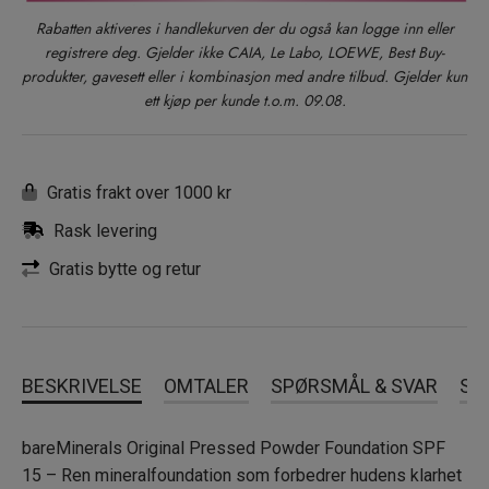
Rabatten aktiveres i handlekurven der du også kan logge inn eller
Fairly Light 03
registrere deg. Gjelder ikke CAIA, Le Labo, LOEWE, Best Buy-
produkter, gavesett eller i kombinasjon med andre tilbud. Gjelder kun
ett kjøp per kunde t.o.m. 09.08.
Golden Medium 14
Light Beige 09
Gratis frakt over 1000 kr
Rask levering
Golden Ivory 07
Gratis bytte og retur
Light 08
BESKRIVELSE
OMTALER
SPØRSMÅL & SVAR
SL
Medium Beige 12
bareMinerals Original Pressed Powder Foundation SPF
Golden Beige 13
15 – Ren mineralfoundation som forbedrer hudens klarhet