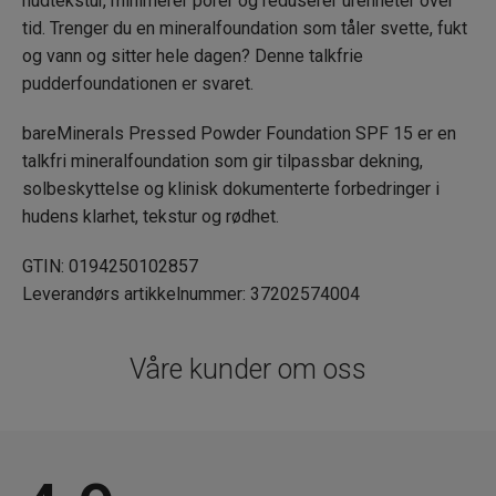
hudtekstur, minimerer porer og reduserer urenheter over
tid. Trenger du en mineralfoundation som tåler svette, fukt
og vann og sitter hele dagen? Denne talkfrie
pudderfoundationen er svaret.
bareMinerals Pressed Powder Foundation SPF 15 er en
talkfri mineralfoundation som gir tilpassbar dekning,
solbeskyttelse og klinisk dokumenterte forbedringer i
hudens klarhet, tekstur og rødhet.
GTIN: 0194250102857
Leverandørs artikkelnummer: 37202574004
Våre kunder om oss