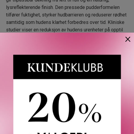
lysreflekterende finish. Den pressede pudderformelen
Neutral Tan 21
tilfører fuktighet, styrker hudbarrieren og reduserer rødhet
samtidig som hudens klarhet forbedres over tid. Kliniske
studier viser en reduksjon av hudens urenheter på opptil
Warm Tan 22
×
29% allerede etter 7 dager.
Dokumenterte resultater:
Medium Dark 23
· Fra merket som har tatt vare på huden din i over tre tiår.
· Formulert med kun nødvendige og minimale ingredienser.
Warm Dark 26
· Pustende, fuktighetsgivende formel* for sunnere hud –
selv etter at du har fjernet sminken.
· Hudforbedrende teknologi som gir klarere og jevnere hud
Warm Deep 27
umiddelbart og over tid.*
Kliniske resultater*:
Neutral Deep 29
· Tilfører fuktighet og styrker hudens barrierefunksjon fra
første påføring.
Deepest Deep 30
· 12 timers holdbarhet med umiddelbar reduksjon av