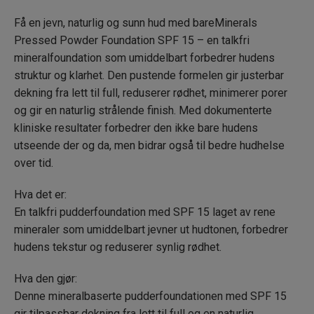
Få en jevn, naturlig og sunn hud med bareMinerals
Soft Medium 11
Pressed Powder Foundation SPF 15 – en talkfri
mineralfoundation som umiddelbart forbedrer hudens
Tan 19
struktur og klarhet. Den pustende formelen gir justerbar
dekning fra lett til full, reduserer rødhet, minimerer porer
og gir en naturlig strålende finish. Med dokumenterte
Neutral Medium 15
kliniske resultater forbedrer den ikke bare hudens
utseende der og da, men bidrar også til bedre hudhelse
over tid.
Golden Nude 16
Hva det er:
Medium Tan 18
En talkfri pudderfoundation med SPF 15 laget av rene
mineraler som umiddelbart jevner ut hudtonen, forbedrer
hudens tekstur og reduserer synlig rødhet.
Tan Nude 17
Hva den gjør:
Denne mineralbaserte pudderfoundationen med SPF 15
Golden Tan 20
gir tilpassbar dekning fra lett til full og en naturlig,