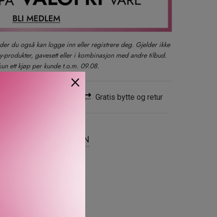
der du også kan logge inn eller registrere deg. Gjelder ikke
produkter, gavesett eller i kombinasjon med andre tilbud.
kun ett kjøp per kunde t.o.m. 09.08.
×
Rask levering
Gratis bytte og retur
SER
OM MERKEVAREN
ieu – 98% naturlig.