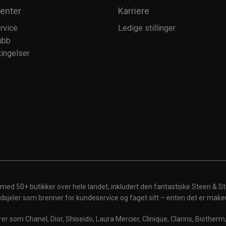
enter
Karriere
rvice
Ledige stillinger
ubb
ingelser
 med 50+ butikker over hele landet, inkludert den fantastiske Steen & St
 ildsjeler som brenner for kundeservice og faget sitt – enten det er make
r som Chanel, Dior, Shiseido, Laura Mercier, Clinique, Clarins, Biother