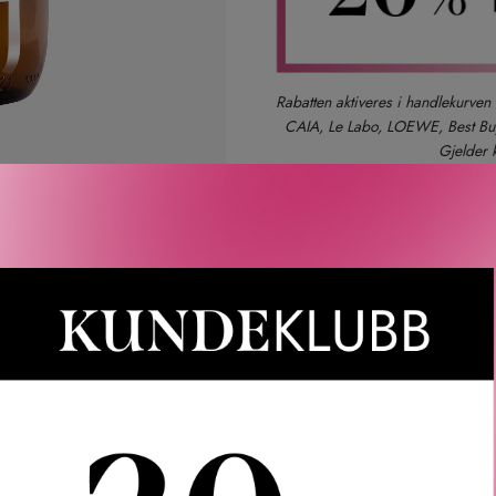
Rabatten aktiveres i handlekurven 
CAIA, Le Labo, LOEWE, Best Buy-
Gjelder 
Gratis frakt over 1000 kr
LER
SPØRSMÅL & SVAR
SLIK GJØR DU
INGREDIEN
Bergamote By Antoine Maisondieu Liquid Body & Hand Soap.
dsåpe delikat parfymert med Nice Bergamote av Antoine Maisond
ang-ylang.