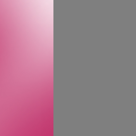
kseri. De setter duften
 at du får eksepsjonelle
fymører frihet til å
ne bak hver duft.
bransjen, men han hadde
tudier i jus og
leganse.» Hans tilnærming
sondieu har komponert