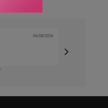
06/08/2026
Tone 
Veri
Kjapt 
Enkelt