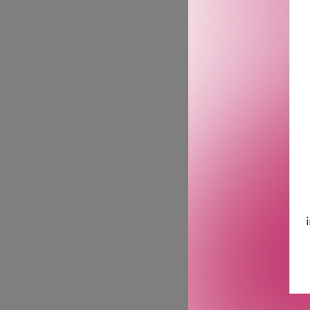
Hjertenoter: Bergamott.
Bunnoter: Tonkabønner og
Essential Parfums gjør de
og parfymørenes håndverk
og bærekraftige dufter til
skape unike, personlige d
Antoine Maisondieu er fø
ikke planer om å gå inn i 
kunsthistorie. Som han s
er instinktiv, og han ska
bestselgende dufter for 
GTIN: 3770010614326
Leverandørs artikkelnu