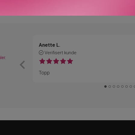
Våre kunder om oss
Anette L.
Verifisert kunde
ler.
Topp