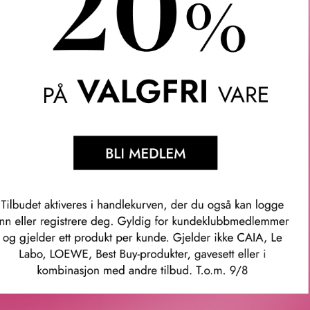
 sedertre.
n fineste parfymen tilgjengelig for alle – uten unødvendig fiksfa
 i sentrum og fjerner unødvendig emballasje, markedsføring slik
 en rettferdig pris. Med røtter i Frankrike gir de verdens beste par
ufter, hvor parfymørene virkelig trer frem som de sanne kunstner
dt i Grasse og kommer fra en familie med dype røtter i parfyme
faget med en gang. Han ble først fascinert av det etter flere års s
ier: «Det er så mye å elske med parfyme: kreativitet, poesi og e
per raffinerte komposisjoner basert på sterke idéer. Antoine Mai
Burberry, Armani, Gucci, Montblanc, Valentino og Acqua di Parma.
mmer: ess001b25