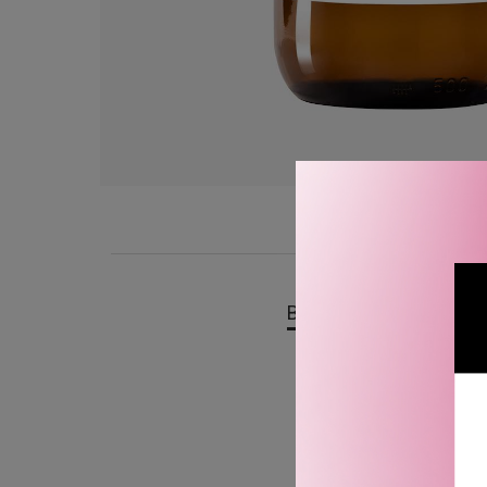
BESKRIVELSE
OMTA
Essential Parfums Nice 
Flytende kropps- og hån
Toppnoter: Sjasmin og yl