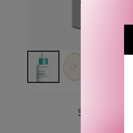
BESKRIVELSE
OMTA
Clarins My Clarins Pure S