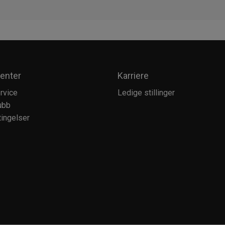
enter
Karriere
rvice
Ledige stillinger
ubb
ingelser