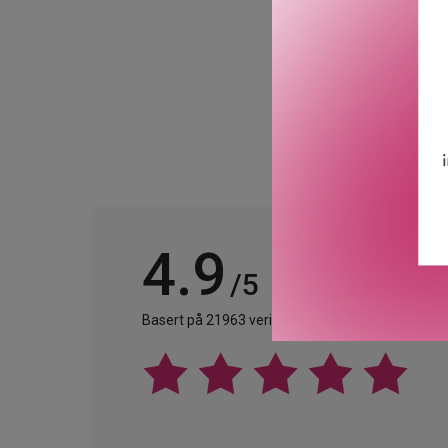
GTIN: 3666057192203
Leverandørs artikkelnu
4.9
/5
Basert på 21963 verifiserte omtaler.
Se alle omta