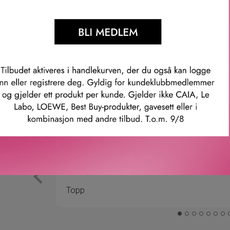
mmer: 12803758020
Våre kunder om oss
Anette L.
Verifisert kunde
ler.
Topp