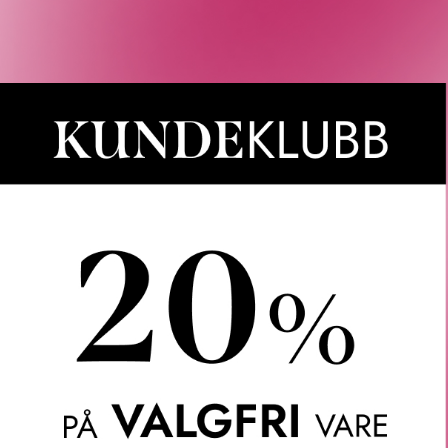
Rabatten aktiveres i handlekurven 
CAIA, Le Labo, LOEWE, Best Buy-
Gjelder 
Gratis frakt over 1000 kr
LER
SPØRSMÅL & SVAR
SLIK GJØR DU
INGREDIEN
erum er et lett serum for ung hud beriket med sink og salisylsyre