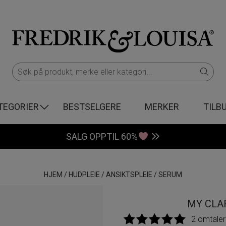
TEGORIER
BESTSELGERE
MERKER
TILB
SALG OPPTIL 60%
HJEM
/
HUDPLEIE
/
ANSIKTSPLEIE
/
SERUM
MY CLA
2 omtaler