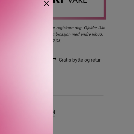
×
der du også kan logge inn eller registrere deg. Gjelder ikke
produkter, gavesett eller i kombinasjon med andre tilbud.
kun ett kjøp per kunde t.o.m. 09.08.
Rask levering
Gratis bytte og retur
SER
OM MERKEVAREN
 for en jevnere hud.