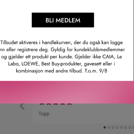
mmer: 400136orea
Våre kunder om oss
Anette L.
Verifisert kunde
ler.
Topp