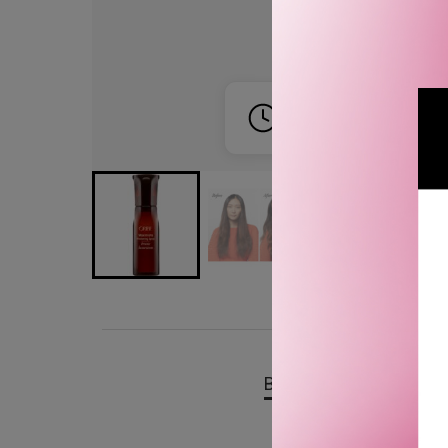
NETTOPP SOLGT!
Sist solgt for 40 minutter 
BESKRIVELSE
OMTA
Oribe Maximista Thickeni