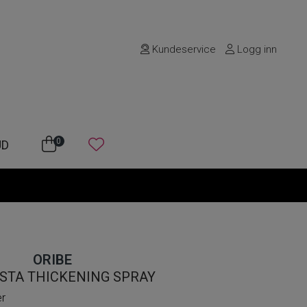
Kundeservice
Logg inn
0
UD
ORIBE
STA THICKENING SPRAY
er