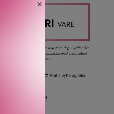
×
der du også kan logge inn eller registrere deg. Gjelder ikke
produkter, gavesett eller i kombinasjon med andre tilbud.
kun ett kjøp per kunde t.o.m. 09.08.
Rask levering
Gratis bytte og retur
SER
OM MERKEVAREN
e med varig løft og hold.