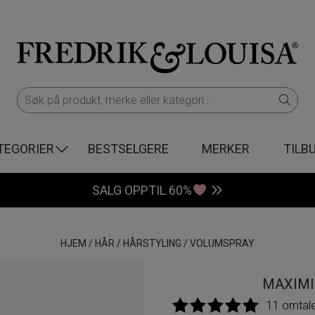
TEGORIER
BESTSELGERE
MERKER
TILB
SALG OPPTIL 60%
HJEM
/
HÅR
/
HÅRSTYLING
/
VOLUMSPRAY
MAXIMI
11 omtal