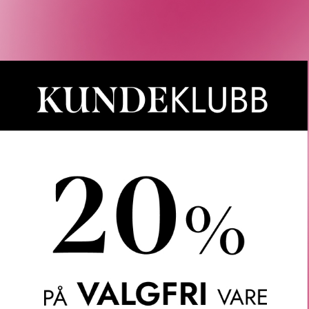
×
siden
Rabatten aktiveres i handlekurven 
CAIA, Le Labo, LOEWE, Best Buy-
Gjelder 
Gratis frakt over 1000 kr
LER
SPØRSMÅL & SVAR
SLIK GJØR DU
INGREDIEN
ng Spray er en varmebeskyttende spray som gir håret ekstra fyld