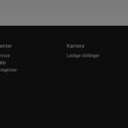
enter
Karriere
rvice
Ledige stillinger
ubb
ingelser