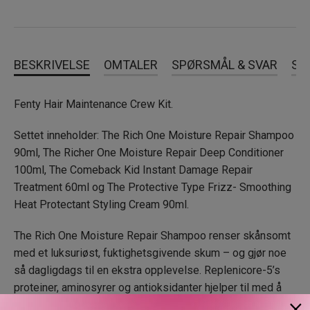
BESKRIVELSE
OMTALER
SPØRSMÅL & SVAR
SL
Fenty Hair Maintenance Crew Kit.
Settet inneholder: The Rich One Moisture Repair Shampoo
90ml, The Richer One Moisture Repair Deep Conditioner
100ml, The Comeback Kid Instant Damage Repair
Treatment 60ml og The Protective Type Frizz- Smoothing
Heat Protectant Styling Cream 90ml.
The Rich One Moisture Repair Shampoo renser skånsomt
med et luksuriøst, fuktighetsgivende skum – og gjør noe
så dagligdags til en ekstra opplevelse. Replenicore-5’s
proteiner, aminosyrer og antioksidanter hjelper til med å
×
reparere splittede tupper og redusere slitasje. Den er