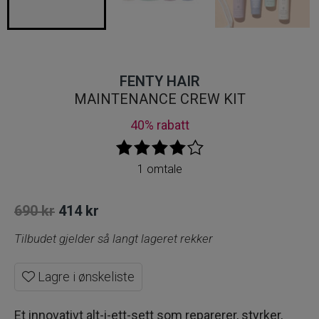
FENTY HAIR
MAINTENANCE CREW KIT
40% rabatt
1 omtale
Opprinnelig
Nåværende
690
kr
414
kr
pris
pris
Tilbudet gjelder så langt lageret rekker
var:
er:
Lagre i ønskeliste
690 kr.
414 kr.
Et innovativt alt-i-ett-sett som reparerer, styrker,