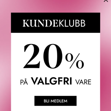
både fuktighetsgivende og lett, slik at alle hårtyper får
næring uten å bli tynget ned.
The Richer One Moisture Repair Deep Conditioner smelter
ved kontakt, gir akkurat riktig fuktighetsnivå og sprer raskt
sine reparerende, avfrisende og pleiende egenskaper. Den
er også klinisk testet for å redusere brudd og spaltede
spisser, takket være Replenicore-5 -noe som betyr
glattere hår som er lettere å style etter bare én gangs
bruk.
The Comeback Kid Instant Damage Repair Treatment – Du
har hørt om den bindingsskapende hypen, men gjør deg nå
klar for profesjonell bindingsreparasjon uten kompliserte
trinn – eller å sprenge banken. Comeback Kid trenger dypt
inn i hårbarken for å gi øyeblikkelig reparasjon innenfra og
ut, støtte skadede keratinstrukturer og styrke hårstråene.
Ved hjelp av vår egenutviklede formel som bygger opp