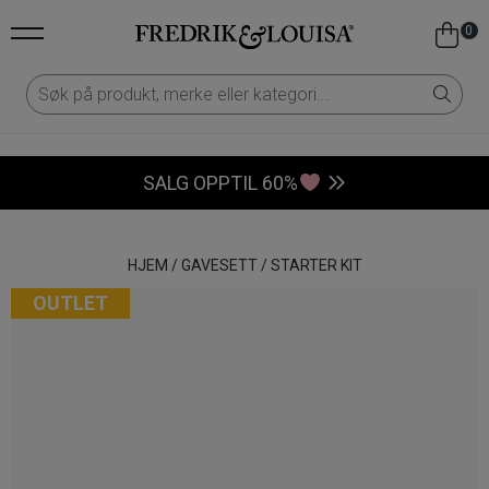
0
SALG OPPTIL 60%
HJEM
/
GAVESETT
/
STARTER KIT
OUTLET