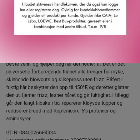
hårets bindinger, drevet av aminosyrer – byggesteinene i
proteiner – chiafrøekstrakt og vårt unike kompleks
Replenicore-5, vil du oppleve opptil 75% forbedring av
skader* og opptil 72% sterkere hår*.
The Protective Type Frizz- Smoothing Heat Protectant
Styling Cream – Det er på tide å style deg til et sunnere
hår. Denne lette kremen med mange fordeler er som din
beste venn, og hjelper deg når det hetner til. Det er det
universelle forberedende trinnet alle trenger for myke,
skinnende blowouts og silkepress uten frizz. Påført i
fuktig hår beskytter den opp til 450°F, og deretter glatter
den ut, fjerner frizz, løsner håret og gir fuktighet. I tillegg
går den langt tilbake i tid, reparerer kløyvde tupper og
reduserer brudd med Replenicore-5’s proteiner og
aminosyrer.
GTIN: 0840026684934