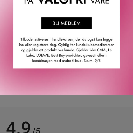
Accord.
Oppdag Secret Garden Collection – Love Delight, skapt av
parfymemaker Pascal Gaurin.
Toppnoter: Ingefær, mandarin, rosevann og kanel.
Hjertenoter: Heliotrope, sjasmin og rose.
Bunnoter: Vaniljestang, kakao, rom Absolute og cypriol.
GTIN: 0701666410973
Leverandørs artikkelnummer: amo41097
Våre kunder om oss
4.9
/5