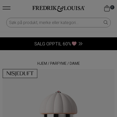
0
SALG OPPTIL 60%
HJEM
/
PARFYME
/
DAME