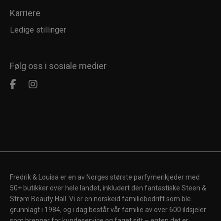
Karriere
Ledige stillinger
Følg oss i sosiale medier
Fredrik & Louisa er en av Norges største parfymerikjeder med
50+ butikker over hele landet, inkludert den fantastiske Steen &
Strøm Beauty Hall. Vi er en norskeid familiebedrift som ble
grunnlagt i 1984, og i dag består vår familie av over 600 ildsjeler
som brenner for kundeservice og faget sitt – enten det er