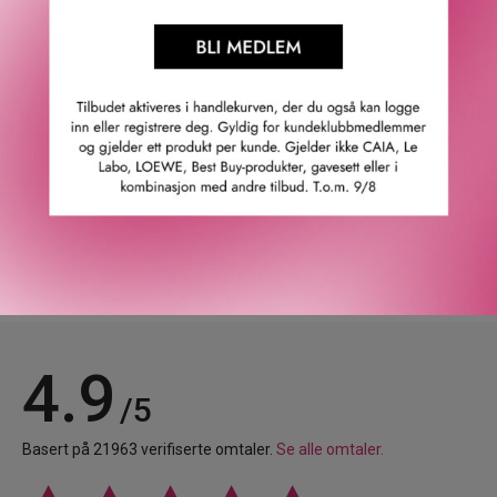
· Leppebalm med solbeskyttelsesfaktor SPF 50+.
· Fuktighetsgivende og beroligende.
· Egnet for tørre lepper.
· Sulphate-free.
GTIN: 0810020170771
Leverandørs artikkelnummer: 50338
Våre kunder om oss
4.9
/5
Basert på 21963 verifiserte omtaler.
Se alle omtaler.