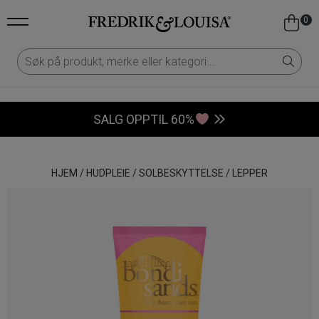
0
SALG OPPTIL 60%
HJEM
/
HUDPLEIE
/
SOLBESKYTTELSE
/
LEPPER