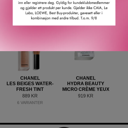
Leverandørs artikkelnummer: 0164266
RELATERTE PRODUKTER
CHANEL
CHANEL
LES BEIGES WATER-
HYDRA BEAUTY
FRESH TINT
MICRO CRÈME YEUX
889
KR
919
KR
6 VARIANTER