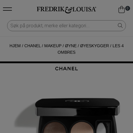
0
HJEM
/
CHANEL
/
MAKEUP
/
ØYNE
/
ØYESKYGGER
/
LES 4
OMBRES