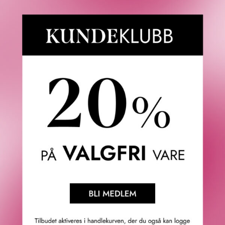
×
308 - CLAIR-OBSCUR
×
318 - BLURRY GREEN
BESKRIVELSE
SPØRSMÅL & SVAR
SLIK GJØR
CHANEL Les 4 Ombres Multi-Effect Quadra Eyeshadow.
324 - BLURRY BLUE
En palett med fire øyenskygger skapt med den mest
avanserte innovasjon for å øke kreativ bruk. Den
268 - CANDEUR ET
optimaliserte formelen forener myk tekstur og enkel
EXPÉRIENCE
påføring for å oppnå maksimal farge som sitter godt og
stråler. Nyansene finnes med flere effekter: matt, satiny,
226 - TISSÉ RIVOLI
skimrende eller metallisk. Praktisk og bærbart sort lakkert
etui med stort speil.
Resultat: De fire øyenskyggene kan kombineres på
uendelige måter for å definere naturlige, intense,
sofistikerte eller smoky øyne.
GTIN: 3145891642667