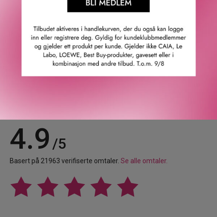
Hjertenoter: Lavendel & Iris. Bunnote: Vanilje.
GTIN: 8435415032278
Leverandørs artikkelnummer: 13510502002
Våre kunder om oss
4.9
/5
Basert på 21963 verifiserte omtaler.
Se alle omtaler.