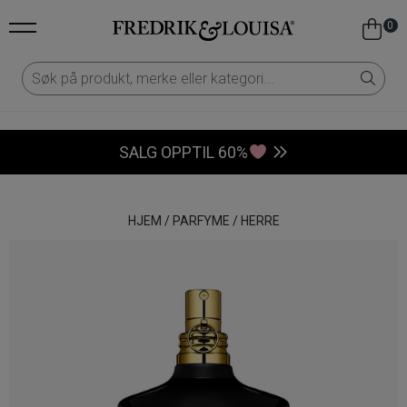
0
SALG OPPTIL 60%
HJEM
/
PARFYME
/
HERRE