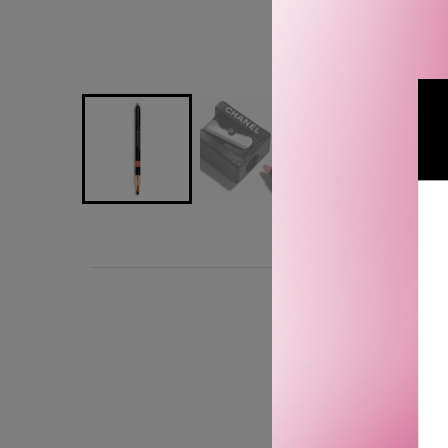
CHANEL Le Crayon Levres
mykt, gir klar og presis
nyanser, som kan matches