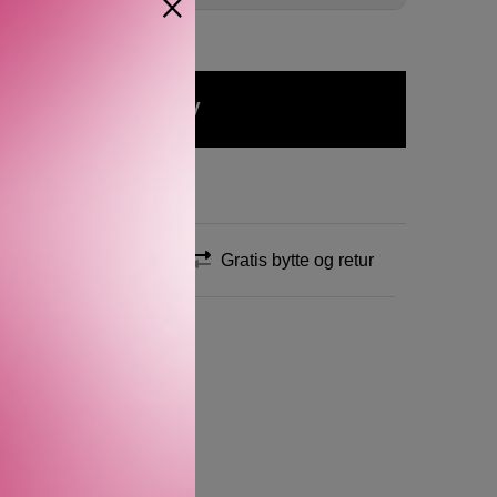
×
GE INTENSE
LEGG I HANDLEKURV
E NATUREL
r
AR
UGE TENDRE
Rask levering
Gratis bytte og retur
N NOISETTE
U
 tekstur som påføres
r i en fargepalett med 18
eres for kontrast. Den