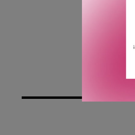
allsidige transparente ver
leppestiften.
Redefiner formen på le
holder den presis, og en 
Den høytytende formelen v
dagen.
GTIN: 3145891882346
Leverandørs artikkelnu