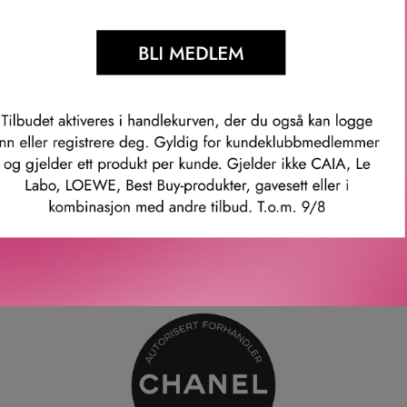
sjonen (152 – Clear) gir en naturlig finish og passer perfekt til 
ppene med LE CRAYON LÈVRES, som har en silkemyk blyantspi
blandingspensel som gir justerbar intensitet.
il verken flasse eller flyte ut, noe som sikrer langvarig holdbarh
mmer: 0188234