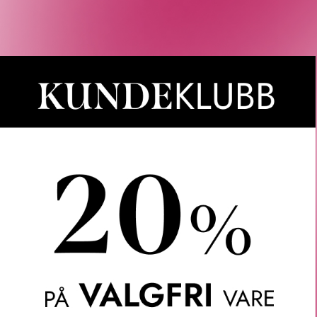
184 - ROU
På lager
158 - ROS
Tilgjengelig i 56 butikke
152 - CLE
Gratis frakt over 1000 kr
174 - RO
264 - BRU
BESKRIVELSE
SPØRSMÅL & SVAR
SLIK GJØR D
. Signatur leppeblyanten med en holdbar formel og en kremet
, semi-matt linje som holder seg på plass hele dagen. Den komme
 med Husets leppestifter for et ton-i-ton-utseende eller kombin