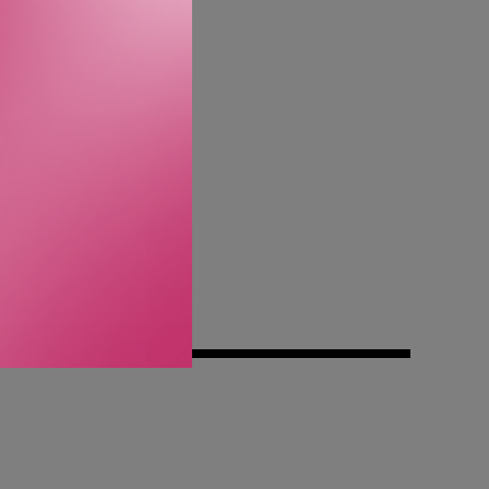
alle nyanser av
ss, en spisser som
et og livlige farger hele