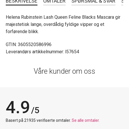
BESKRIVELSE
OMTALER
SPØRSMÅL & SVAR
SL
Helena Rubinstein Lash Queen Feline Blacks Mascara gir
majestetisk lange, overdådig fyldige vipper og et
forførende blikk.
GTIN: 3605520586996
Leverandørs artikkelnummer: l57654
Våre kunder om oss
4.9
/5
Basert på 21935 verifiserte omtaler.
Se alle omtaler.