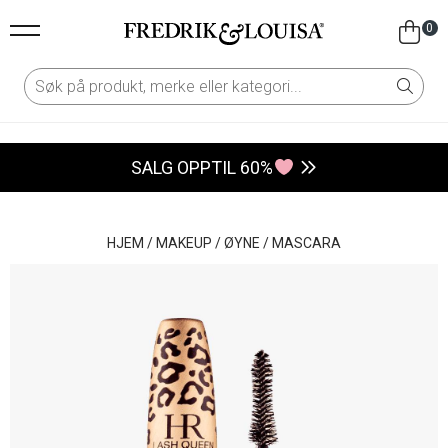
0
SALG OPPTIL 60%
HJEM
/
MAKEUP
/
ØYNE
/
MASCARA