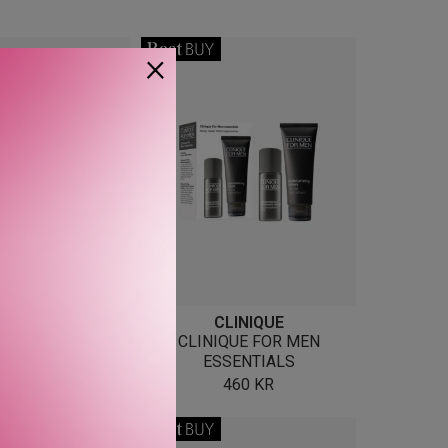
×
LINIQUE
CLINIQUE
ER SET – NORSKE
CLINIQUE FOR MEN
VORITTER
ESSENTIALS
395
KR
460
KR