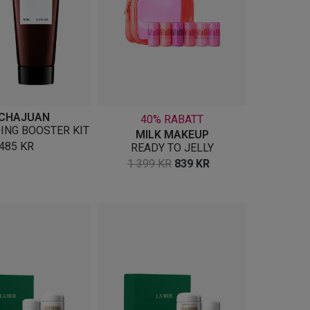
CHAJUAN
40% RABATT
ING BOOSTER KIT
MILK MAKEUP
485
KR
READY TO JELLY
OPPRINNELIG
NÅVÆRENDE
1 399
KR
839
KR
PRIS
PRIS
VAR:
ER:
1
839 KR.
399 KR.