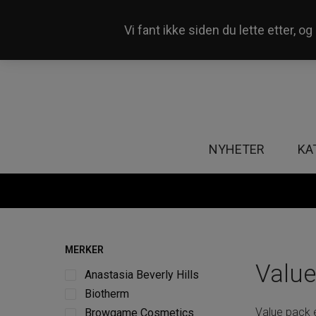
Vi fant ikke siden du lette etter, 
Våre 50+ butikker i Norge
NYHETER
KA
MERKER
Value
Anastasia Beverly Hills
Biotherm
Value pack 
Browgame Cosmetics