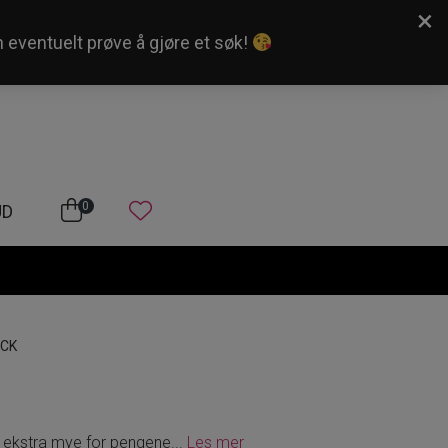
×
n eventuelt prøve å gjøre et søk!
Kundeservice
Logg inn
0
UD
ACK
g ekstra mye for pengene
...
Les mer