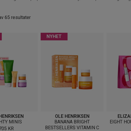
Sortert
v 65 resultater
etter
nyeste
NYHET
HENRIKSEN
OLE HENRIKSEN
ELIZ
HTY MINIS
BANANA BRIGHT
EIGHT HO
BESTSELLERS VITAMIN C
705
KR