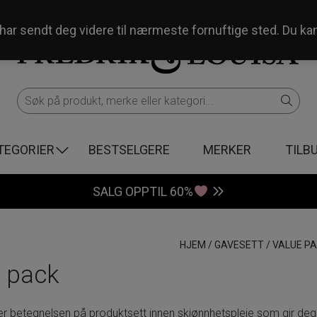
og har sendt deg videre til nærmeste fornuftige sted. Du ka
TEGORIER
BESTSELGERE
MERKER
TILB
SALG OPPTIL 60%
HJEM
/
GAVESETT
/
VALUE P
 pack
er betegnelsen på produktsett innen skjønnhetspleie som gir de