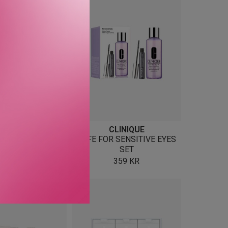
IOTHERM
CLINIQUE
DAY CONTROL 48H
SAFE FOR SENSITIVE EYES
SET
SET
299
KR
359
KR