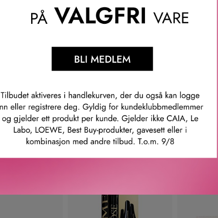
 BEVERLY HILLS
RITUALS
B
RCH BROW KIT
THE RITUAL OF KARMA
DUO DEO 
EASTER GIFTSET
419
KR
249
KR
VARIANTER
OUTLET