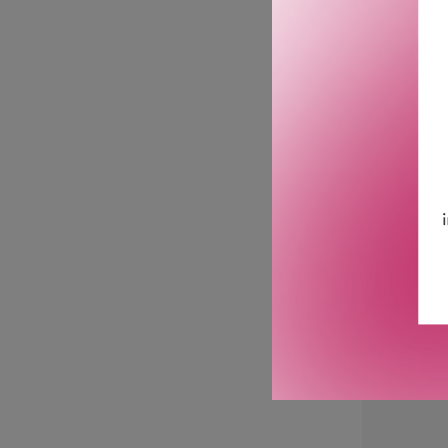
ANASTASIA
SOFT A
2 