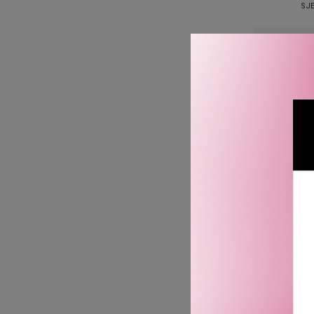
SJE
C
ALL OV
SKI