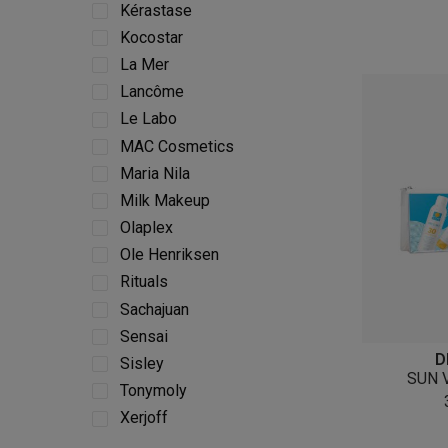
Kérastase
Kocostar
La Mer
Lancôme
Le Labo
MAC Cosmetics
Maria Nila
Milk Makeup
Olaplex
Ole Henriksen
Rituals
Sachajuan
Sensai
D
Sisley
SUN 
Tonymoly
Xerjoff