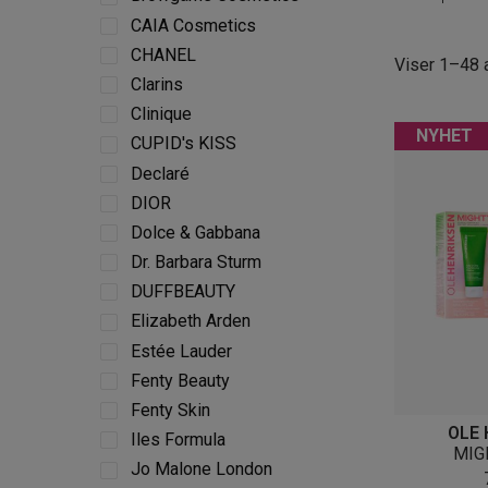
CAIA Cosmetics
CHANEL
Viser 1–48 a
Clarins
Clinique
NYHET
CUPID's KISS
Declaré
DIOR
Dolce & Gabbana
Dr. Barbara Sturm
DUFFBEAUTY
Elizabeth Arden
Estée Lauder
Fenty Beauty
Fenty Skin
OLE 
Iles Formula
MIG
Jo Malone London