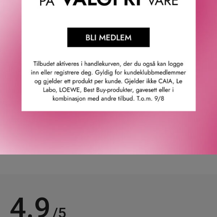
hypoallergene formula gir skånsom pleie, selv for sensitiv
hud. Både arket og essensen er infusert med
plantekollagen for å forbedre elastisitet og glatthet,
hydrolysert extensin for å styrke og støtte hudbarrieren,
og kelppulver og kelpekstrakt for å gi næring med
mineraler og antioksidanter. Huden din vil føles smidig,
strålende og dypt fuktet.
GTIN: 8809328327552
Leverandørs artikkelnummer: 261521
Våre kunder om oss
4.9
/5