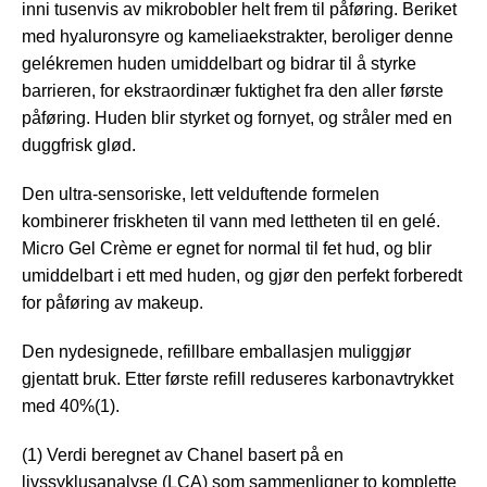
inni tusenvis av mikrobobler helt frem til påføring. Beriket
med hyaluronsyre og kameliaekstrakter, beroliger denne
gelékremen huden umiddelbart og bidrar til å styrke
barrieren, for ekstraordinær fuktighet fra den aller første
påføring. Huden blir styrket og fornyet, og stråler med en
duggfrisk glød.
Den ultra-sensoriske, lett velduftende formelen
kombinerer friskheten til vann med lettheten til en gelé.
Micro Gel Crème er egnet for normal til fet hud, og blir
umiddelbart i ett med huden, og gjør den perfekt forberedt
for påføring av makeup.
Den nydesignede, refillbare emballasjen muliggjør
gjentatt bruk. Etter første refill reduseres karbonavtrykket
med 40%(1).
(1) Verdi beregnet av Chanel basert på en
livssyklusanalyse (LCA) som sammenligner to komplette