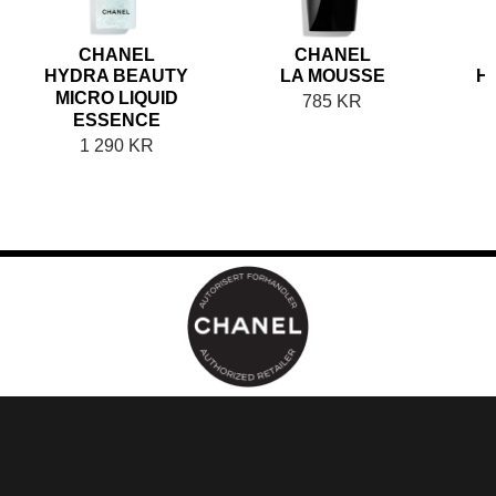
CHANEL
CHANEL
HYDRA BEAUTY
LA MOUSSE
H
MICRO LIQUID
M
785
KR
ESSENCE
1 290
KR