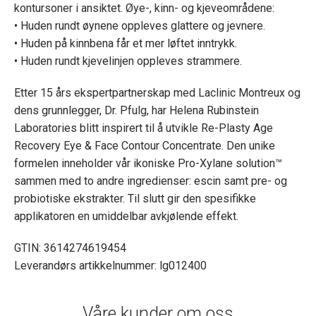
kontursoner i ansiktet. Øye-, kinn- og kjeveområdene:
• Huden rundt øynene oppleves glattere og jevnere.
• Huden på kinnbena får et mer løftet inntrykk.
• Huden rundt kjevelinjen oppleves strammere.
Etter 15 års ekspertpartnerskap med Laclinic Montreux og
dens grunnlegger, Dr. Pfulg, har Helena Rubinstein
Laboratories blitt inspirert til å utvikle Re-Plasty Age
Recovery Eye & Face Contour Concentrate. Den unike
formelen inneholder vår ikoniske Pro-Xylane solution™
sammen med to andre ingredienser: escin samt pre- og
probiotiske ekstrakter. Til slutt gir den spesifikke
applikatoren en umiddelbar avkjølende effekt.
GTIN: 3614274619454
Leverandørs artikkelnummer: lg012400
Våre kunder om oss