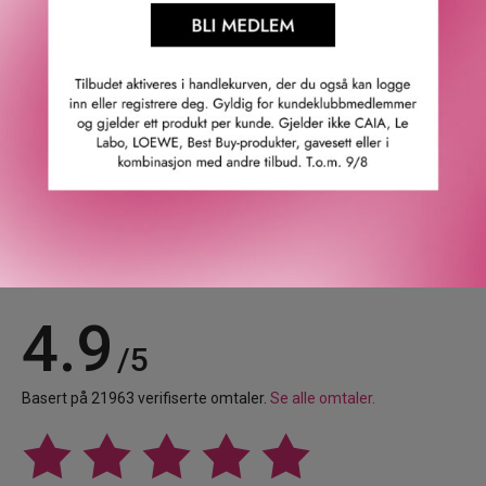
CC+ Cream-dekningen, og forvandle den fra den fulle
dekningen du kjenner og elsker til et tynt lag med byggbar
dekning, for et glassaktig utseende.
GTIN: 3605973017276
Leverandørs artikkelnummer: s6065200
Våre kunder om oss
4.9
/5
Basert på 21963 verifiserte omtaler.
Se alle omtaler.