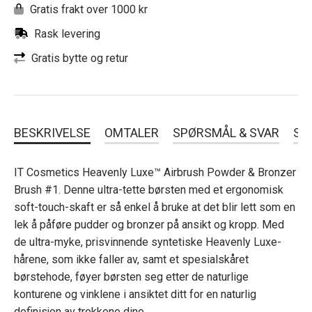
Gratis frakt over 1000 kr
Rask levering
Gratis bytte og retur
BESKRIVELSE
OMTALER
SPØRSMÅL & SVAR
SL
IT Cosmetics Heavenly Luxe™ Airbrush Powder & Bronzer
Brush #1. Denne ultra-tette børsten med et ergonomisk
soft-touch-skaft er så enkel å bruke at det blir lett som en
lek å påføre pudder og bronzer på ansikt og kropp. Med
de ultra-myke, prisvinnende syntetiske Heavenly Luxe-
hårene, som ikke faller av, samt et spesialskåret
børstehode, føyer børsten seg etter de naturlige
konturene og vinklene i ansiktet ditt for en naturlig
definisjon av trekkene dine.