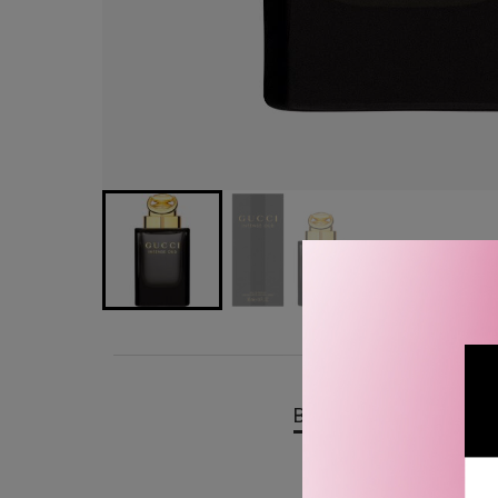
BESKRIVELSE
OMTA
Gucci Oud Intense Eau d