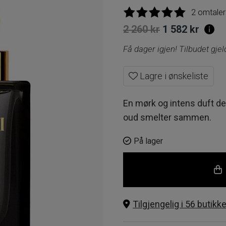
2 omtaler
Opprinnelig
Nåv
2 260
kr
1 582
kr
pris
pris
Få dager igjen! Tilbudet gje
var:
er:
Lagre i ønskeliste
2
1
260 kr.
582 k
En mørk og intens duft der
oud smelter sammen.
På lager
Tilgjengelig i 56 butikke