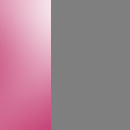
n langvarig duft der oud
ed en naturlig rikdom og
pner med svartpepperolje
e med sin rene, treaktige
ft. Basen hviler på et
yldig, intens og dypt
l Guccis ridearv og et av