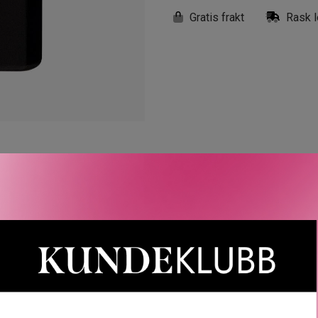
Gratis frakt
Rask l
LER
SPØRSMÅL & SVAR
SLIK GJØR DU
INGREDIEN
e Parfum.