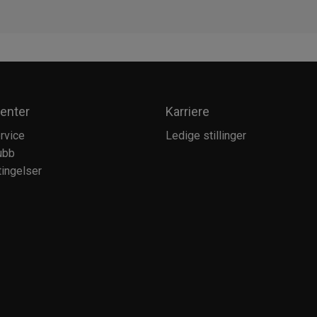
enter
Karriere
rvice
Ledige stillinger
ubb
ingelser