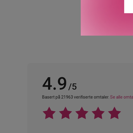
GTIN: 8005610328256
Leverandørs artikkelnum
4.9
/5
Basert på 21963 verifiserte omtaler.
Se alle omta