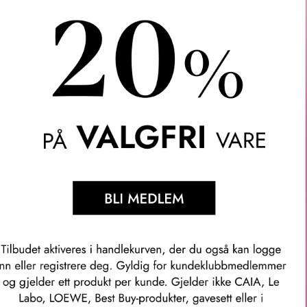
etisk forførende kraften i Gucci Intense Oud Eau de Parfum – e
nse form. Her tolkes harpiks- og trenoter gjennom ingredienser m
sisjonen en intens og karakteristisk tilstedeværelse. Duften å
dret energi og en moderne eleganse. I hjertet utvikles sedertreolj
mposisjonen og bærer med seg naturens mystiske tiltrekningskra
 som med sin unike og distinkte aroma gir duften sin signatur – f
orførende.
je.
orhøyes av en gyllen kork formet som et Horsebit – en hyllest ti
nnetegn.