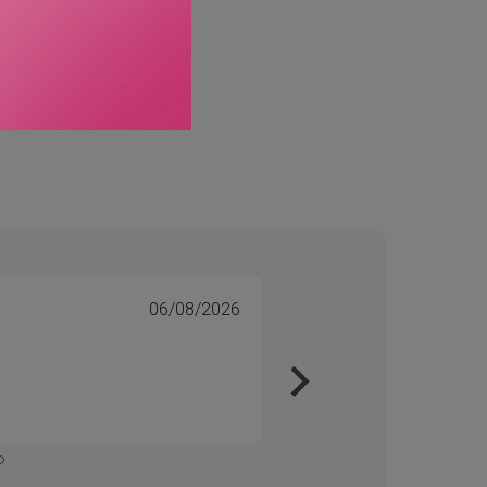
06/08/2026
Tone 
Veri
Kjapt 
Enkelt