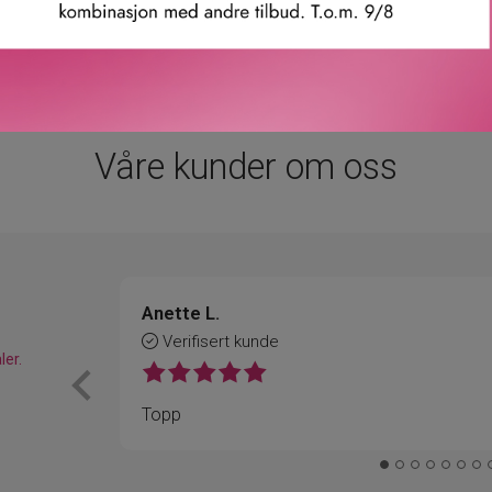
mer: 66634
Våre kunder om oss
Anette L.
Verifisert kunde
ler.
Topp