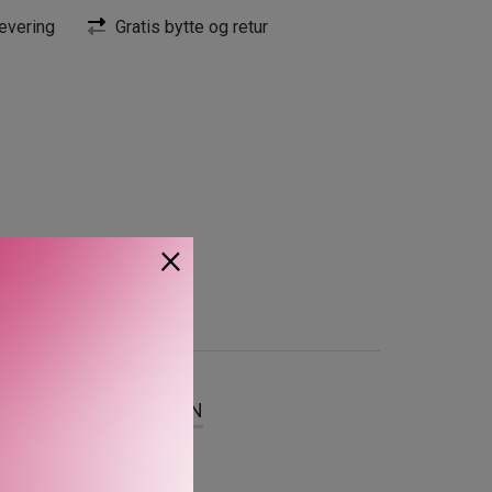
evering
Gratis bytte og retur
×
SER
OM MERKEVAREN