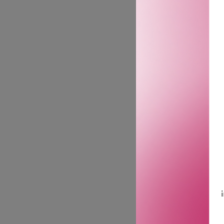
Opplev den mørke og magn
trer frem i sin mest inte
dybde, noe som gir kompo
som tilfører en varm, kry
struktur som fordyper ko
karakteristisk oud-akkord
resonnerende.
· Mørk, krydret og dypt f
· Duftfamilie: Ambery.
· Eau de Parfum.
Toppnoter: Svartpepperol
Hjertenoter: Sedertreolje.
Bunnoter: Oud-akkord.
Den svarte glassflasken f
husets mest ikoniske kje