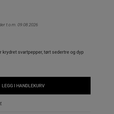
ærende
lder t.o.m. 09.08.2026
r.
 krydret svartpepper, tørt sedertre og dyp
LEGG I HANDLEKURV
r