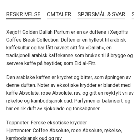
BESKRIVELSE
OMTALER
SPØRSMÅL & SVAR
SL
Xerjoff Golden Dallah Parfum er en av duftene i Xerjoffs
Coffee Break Collection. Duften er en hyllest til arabisk
kaffekultur og har fått navnet sitt fra «Dallah», en
tradisjonell arabisk kaffekanne som brukes til å brygge og
servere kaffe på høytider, som Eid al-Fitr.
Den arabiske kaffen er krydret og bitter, som åpningen av
denne duften. Noter av eksotiske krydder er blandet med
kaffe Absolute, rose Absolute, rav, og gitt en røykfylt vri av
røkelse og kambodsjansk oud. Parfymen er balansert, og
har en rik duft av sjokolade og tonkabønner.
Toppnoter: Ferske eksotiske krydder.
Hjertenoter: Coffee Absolute, rose Absolute, røkelse,
kambodsjansk oud og rav.