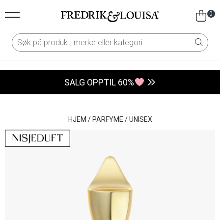
0
SALG OPPTIL 60%
HJEM
/
PARFYME
/
UNISEX