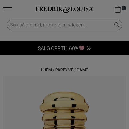
0
SALG OPPTIL 60%
HJEM
/
PARFYME
/
DAME