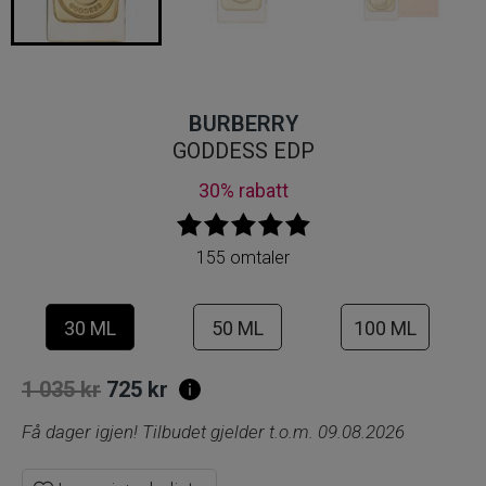
BURBERRY
GODDESS EDP
30% rabatt
155 omtaler
30 ML
50 ML
100 ML
Opprinnelig
Nåværende
1 035
kr
725
kr
pris
pris
Få dager igjen! Tilbudet gjelder t.o.m. 09.08.2026
var:
er: