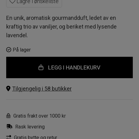
Lagre i ønskeliste
1
725 kr.
035 kr.
En unik, aromatisk gourmandduft, ledet av en
kraftig trio av vaniljer, og beriket med lysende
lavendel.
På lager
LEGG I HANDLEKURV
Tilgjengelig i 58 butikker
Gratis frakt over 1000 kr
Rask levering
Gratis bytte og retur