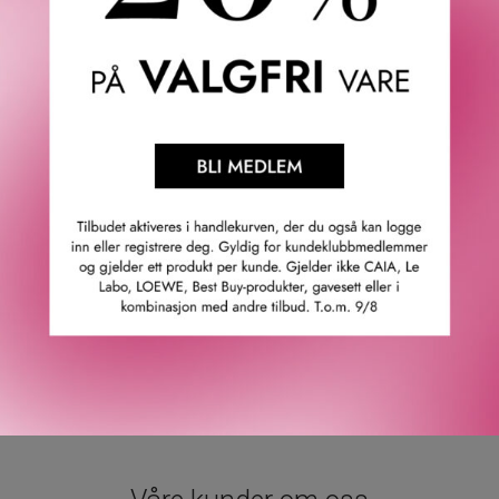
absolute beriket med lysende lavendel. Denne sensuelle
duften er en vegansk formel laget med vanilje fra
Madagaskar.
Toppnoter: Vanilla infusion og lavendel.
Hjertenoter: Vanilla caviar.
Bunnoter: Vanilla Absolute.
Burberry Goddess Eau de Parfum er innkapslet i en
elegant firkantet flakong, designet for å kunne fylles på.
Refill selges separat.
Emballasjen i beige og gull, utsmykket med en medaljong,
refererer til merkets rike arv.
GTIN: 3616302020645
Leverandørs artikkelnummer: 66218