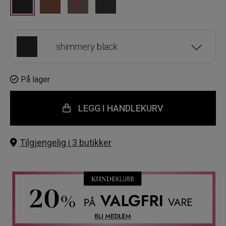
×
shimmery black
matte brown
På lager
×
LEGG I HANDLEKURV
matte dark brown
Tilgjengelig i 3 butikker
matte black