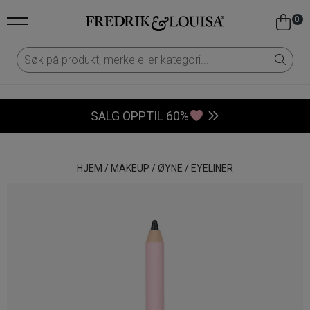
0
SALG OPPTIL 60%
HJEM
/
MAKEUP
/
ØYNE
/
EYELINER