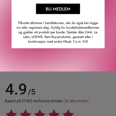
Med Gel Eye Pencil får du en super definert eyeliner. Den
er vegansk, kremet og glir lett på huden. Den blir perfekt
etter bare én applikasjon! Langvarig med ekstrem
intensitet.
GTIN: 4064941009177
Leverandørs artikkelnummer: 68241
Våre kunder om oss
4.9
/5
Basert på 21963 verifiserte omtaler.
Se alle omtaler.