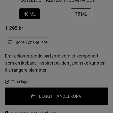
FLOWER BY KENZO IKEBANA EDP
40 ML
75 ML
1 295
kr
Lagre i ønskeliste
En treblomstrende parfyme som er komponert
som en ikebana, inspirert av den japanske kunsten
å arrangere blomster.
Få på lager
LEGG I HANDLEKURV