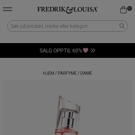
0
SALG OPPTIL 60%
HJEM
/
PARFYME
/
DAME