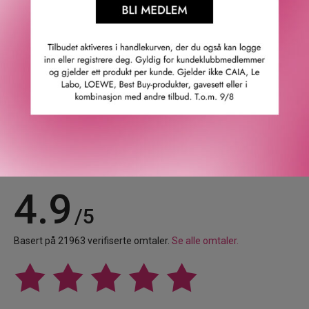
* Value calculated according to ISO 16128-1 and ISO
16128-2 standards.
GTIN: 3274872454460
Leverandørs artikkelnummer: 15107602003
Våre kunder om oss
4.9
/5
Basert på 21963 verifiserte omtaler.
Se alle omtaler.