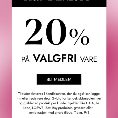
den ene siden finner du en mikrosvamp for enkel og
presis påføring av øyenskygge. På den andre: en kremet
eyeliner som glir lett på og er trygg å bruke på våtkanten.
Formelen er vannfast, inneholder primer og sitter hele
dagen – uten å smitte, drysse eller falme.
Dokumenterte resultater:
· Sitter hele dagen.*
· Vannfast eyeliner og crease-proof øyenskygge – en
perfekt duo.*
· Øyenskyggen er lett å blende og uten fallout.**
· Eyelineren er ultrakremet og smitter ikke, tværer ikke ut
og hopper ikke over.**
Derfor kommer du til å elske den:
✓ Dermatologisk testet.
✓ Passer for alle hudtyper.
✓ Trygg for sensitiv hud.