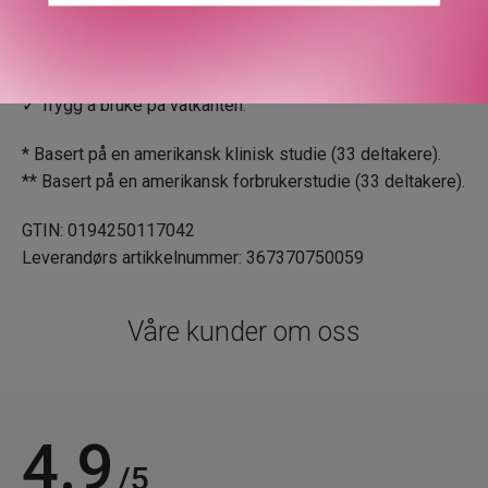
✓ Øyelege-testet.
✓ Egnet for kontaktlinsebrukere.
✓ Tårefri.
✓ Trygg å bruke på våtkanten.
* Basert på en amerikansk klinisk studie (33 deltakere).
** Basert på en amerikansk forbrukerstudie (33 deltakere).
GTIN: 0194250117042
Leverandørs artikkelnummer: 367370750059
Våre kunder om oss
4.9
/5