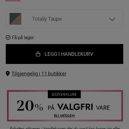
Totally Taupe
Dolly Daze
Få på lager
LEGG I HANDLEKURV
Champ And Choc
Tilgjengelig i 11 butikker
Pretty Penny
Back To Black
Burgundy Bestie
Rabatten aktiveres i handlekurven der du også kan logge inn eller