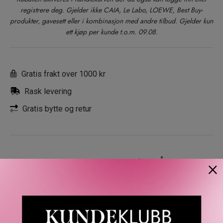
registrere deg. Gjelder ikke CAIA, Le Labo, LOEWE, Best Buy-
produkter, gavesett eller i kombinasjon med andre tilbud. Gjelder kun
ett kjøp per kunde t.o.m. 09.08.
Gratis frakt over 1000 kr
Rask levering
Gratis bytte og retur
×
BESKRIVELSE
OMTALER
SPØRSMÅL & SVAR
SL
Buxom Flip Side Dual-Ended Liner and Eye Shadow er din
nye favoritt for en komplett øyenlook. Velg mellom seks
nøye utvalgte fargepar som gir uendelige muligheter. På