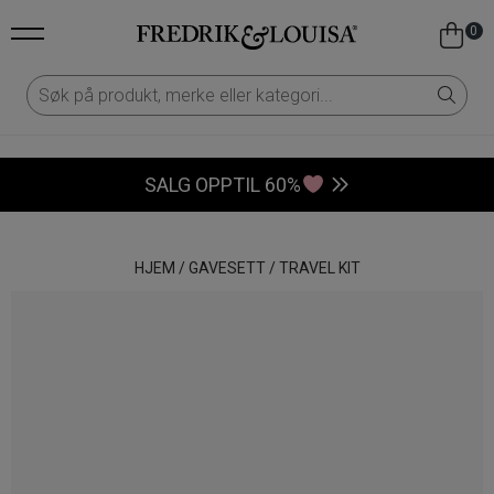
0
SALG OPPTIL 60%
HJEM
/
GAVESETT
/
TRAVEL KIT