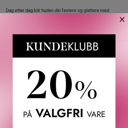
Dag etter dag blir huden din fastere og glattere med
×
virkningen av Extra-Firming Cream formulert med
kollagenpolypeptider, Mitracarpus- og
pekannøttekstrakter, og niacinamid for å stramme opp,
glatte ut og gjenopprette glød.
Hva skiller den fra andre? Den påfyllbare, miljøvennlige
emballasjen: produktet av over to års forskning og
utvikling. Dette settet inneholder en full størrelse krem ​​og
en refill. To kremrefiller bidrar til å redusere vårt
miljøavtrykk med 84%.*
Den Ikoniske Lip Comfort Oil gjør leppene blanke og
vakrere. Den er formulert med 30% jojoba- og
hasselnøttoljer, pluss stjerneekstraktet: søtbriarroseolje.
Disse produktene kommer i egne etuier.