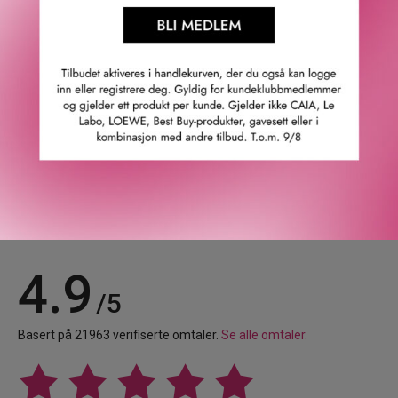
* Sammenligning av tre fulle glass med Extra-Firming
Cream og en full krukke som etterfylles to ganger. Enkelt
poengsum basert på livssyklusanalyse.
GTIN: 3666057413650
Leverandørs artikkelnummer: 12818786149
Våre kunder om oss
4.9
/5
Basert på 21963 verifiserte omtaler.
Se alle omtaler.