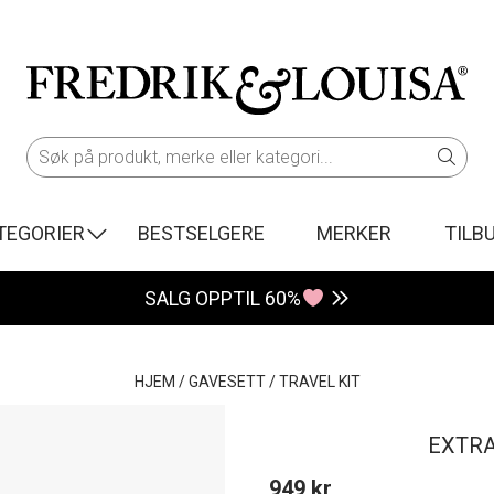
TEGORIER
BESTSELGERE
MERKER
TILB
SALG OPPTIL 60%
HJEM
/
GAVESETT
/
TRAVEL KIT
EXTRA
949
kr