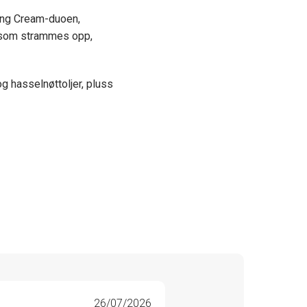
ming Cream-duoen,
, som strammes opp,
g hasselnøttoljer, pluss
26/07/2026
Line 