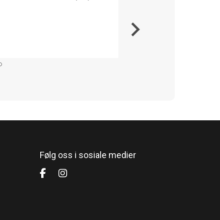
Veri
Veldig
Kommer
Følg oss i sosiale medier