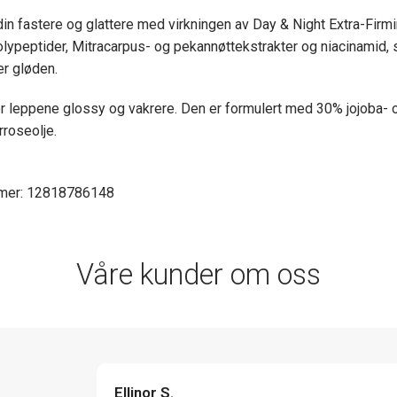
 din fastere og glattere med virkningen av Day & Night Extra-Fir
lypeptider, Mitracarpus- og pekannøttekstrakter og niacinamid
er gløden.
ør leppene glossy og vakrere. Den er formulert med 30% jojoba- o
rroseolje.
mmer: 12818786148
Våre kunder om oss
Ellinor S.