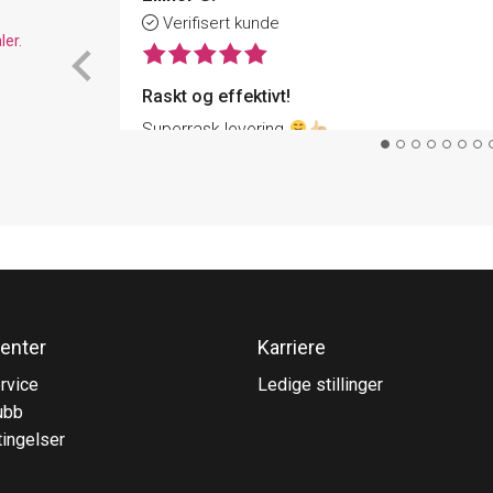
Verifisert kunde
ler.
Raskt og effektivt!
Superrask levering
enter
Karriere
rvice
Ledige stillinger
ubb
ingelser