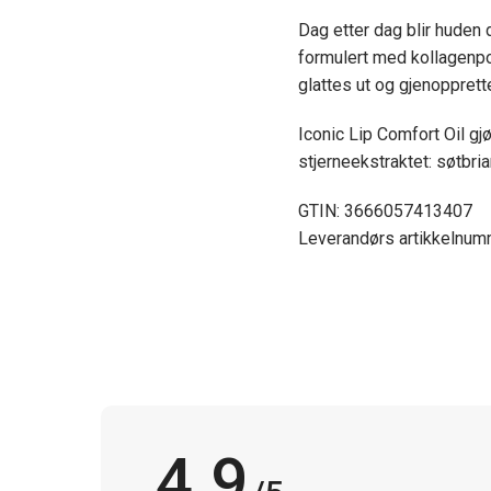
Dag etter dag blir huden
formulert med kollagenpo
glattes ut og gjenopprett
Iconic Lip Comfort Oil gj
stjerneekstraktet: søtbria
GTIN: 3666057413407
Leverandørs artikkelnu
4.9