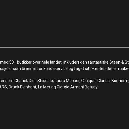
 med 50+ butikker over hele landet, inkludert den fantastiske Steen & St
 ildsjeler som brenner for kundeservice og faget sitt – enten det er make
r som Chanel, Dior, Shiseido, Laura Mercier, Clinique, Clarins, Biother
ARS, Drunk Elephant, La Mer og Giorgio Armani Beauty.