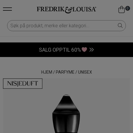
0
SALG OPPTIL 60%
HJEM
/
PARFYME
/
UNISEX