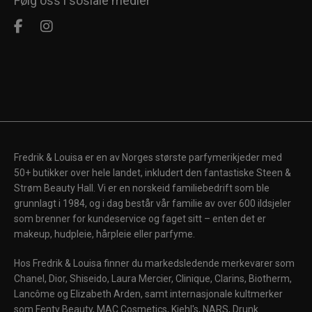
Følg oss i sosiale medier
Fredrik & Louisa er en av Norges største parfymerikjeder med
50+ butikker over hele landet, inkludert den fantastiske Steen &
Strøm Beauty Hall. Vi er en norskeid familiebedrift som ble
grunnlagt i 1984, og i dag består vår familie av over 600 ildsjeler
som brenner for kundeservice og faget sitt – enten det er
makeup, hudpleie, hårpleie eller parfyme.
Hos Fredrik & Louisa finner du markedsledende merkevarer som
Chanel, Dior, Shiseido, Laura Mercier, Clinique, Clarins, Biotherm,
Lancôme og Elizabeth Arden, samt internasjonale kultmerker
som Fenty Beauty, MAC Cosmetics, Kiehl's, NARS, Drunk