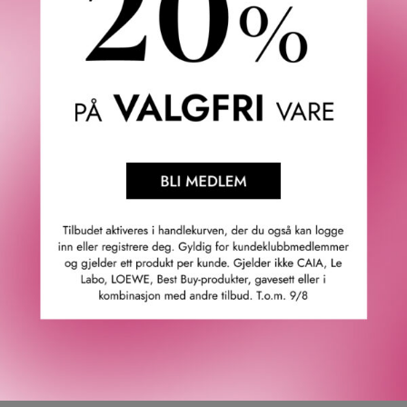
Duften åpner med livlig bergamott og mandarin – som de
første tonene i en sterk sang. Hjertenoten inneholder
safran, lavendel, sjasmin sambac og hasselnøtt som
skaper en varm og harmonisk komposisjon. Basnoten av
patchouli, vetiver, tonkabønne og benzoin etterlater et
forførende og langvarig inntrykk.
Black Moonlight er mer enn en parfyme – det er en
sensuell reise der eleganse møter holdning. Navnet er
trykt med Simon Le Bons egen håndskrift på både flasken
og emballasjen – en hyllest til det personlige uttrykket
bak hver note.
Toppnoter: Bergamott, kardemomme, mandarin og safran.
Hjertenoter: Lavendel, myrra, sjasmin sambac Absolute og
ylang-ylang.
Bunnoter: Labdanum, patchouli, tolubalsam og tonkabønne.