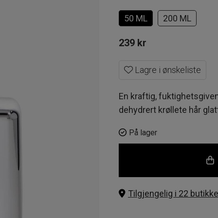
50 ML
200 ML
239
kr
Lagre i ønskeliste
En kraftig, fuktighetsgive
dehydrert krøllete hår gla
På lager
Tilgjengelig i 22 butikke