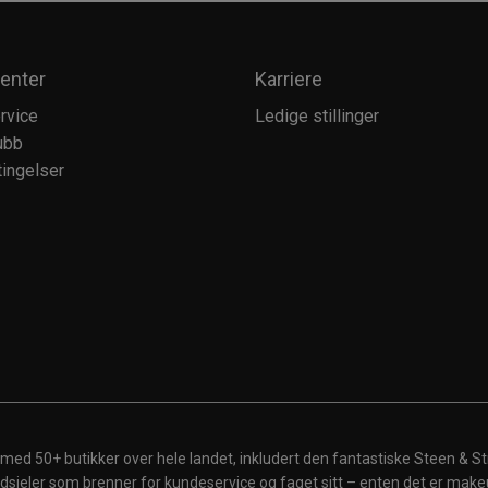
enter
Karriere
rvice
Ledige stillinger
ubb
ingelser
 med 50+ butikker over hele landet, inkludert den fantastiske Steen & St
 ildsjeler som brenner for kundeservice og faget sitt – enten det er make