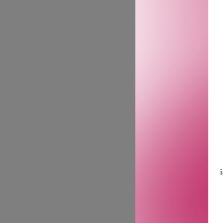
Fyller tørt, porøst hår ut
trekke inn atmosfærisk fuk
fønet, glatt, takket være
som gjør håret silkemykt, 
Hvorfor det er WOW:
· Prisvinnende vanntetting
går tilbake til naturlig krø
· Leverer silkemyke, glas
· Varmeaktivert formel i
· Ultralett spray føles so
· Økonomisk. Resultatene
Passer ekstremt tørt/dehyd
GTIN: 5060150182747
Leverandørs artikkelnum