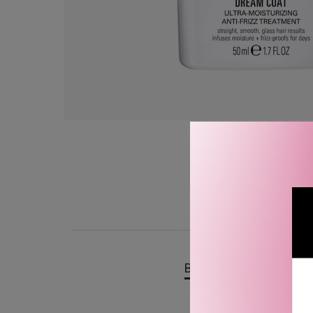
BESKRIVELSE
OMTA
Color WOW Extra Strength