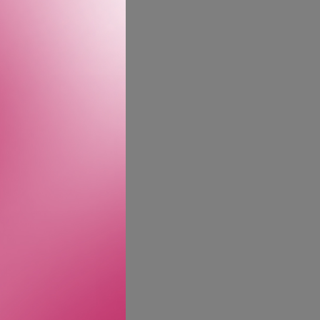
 naturlige trang til å
r for hår som har blitt
gler hårets kutikula, noe
 at glatte, rette stiler
handlet hår.