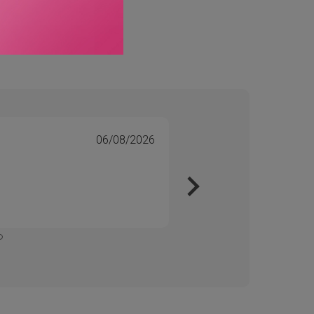
06/08/2026
Tone 
Veri
Kjapt 
Enkelt