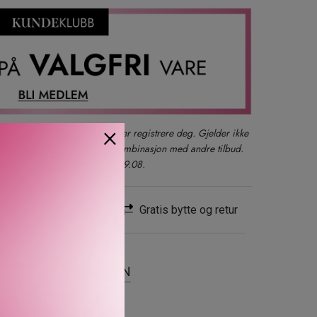
×
der du også kan logge inn eller registrere deg. Gjelder ikke
produkter, gavesett eller i kombinasjon med andre tilbud.
kun ett kjøp per kunde t.o.m. 09.08.
Rask levering
Gratis bytte og retur
SER
OM MERKEVAREN
i.