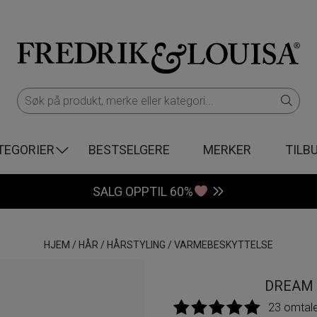
TEGORIER
BESTSELGERE
MERKER
TILB
SALG OPPTIL 60%
HJEM
/
HÅR
/
HÅRSTYLING
/
VARMEBESKYTTELSE
DREAM 
23 omtal