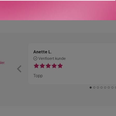
Våre kunder om oss
Anette L.
Verifisert kunde
ler.
Topp