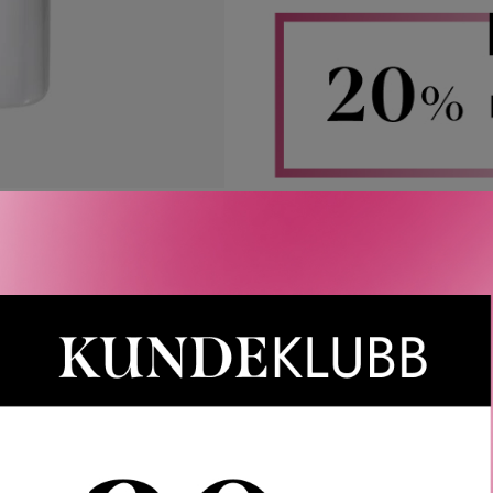
Rabatten aktiveres i handlekurven 
CAIA, Le Labo, LOEWE, Best Buy-
Gjelder 
Gratis frakt over 1000 kr
LER
SPØRSMÅL & SVAR
SLIK GJØR DU
INGREDIEN
 Dream Coat har banebrytende, ekstra kraftig anti-frizz-teknolog