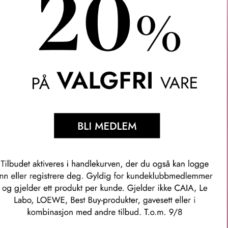
satt for krusing med indre fuktighet som motvirker denne hårtypens
tighet som gjør håret mykt og fleksibelt. Gir langvarige resultate
 ultrakraftige (helt umerkelige) flex-elastiske polymerer som forse
vanntett og tett holder håret glatt og rett .
steknologi blokkerer fuktighet + låser inn fuktighet for å forhindre
llete eller krusete tekstur.
sglatte, superfrizz-bestandige stiler.
nneholder varmebeskyttende midler.
m om ingenting er på håret.
 varer gjennom 3-4 hårvasker..
rert hår, porøst hår og krøllete/krøllete hår. Trygg for keratinbe
mer: 298274