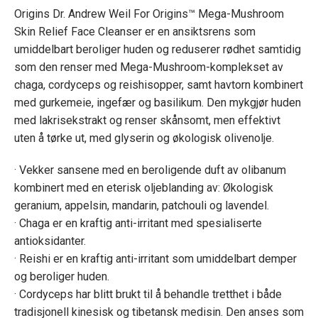
Origins Dr. Andrew Weil For Origins™ Mega-Mushroom
Skin Relief Face Cleanser er en ansiktsrens som
umiddelbart beroliger huden og reduserer rødhet samtidig
som den renser med Mega-Mushroom-komplekset av
chaga, cordyceps og reishisopper, samt havtorn kombinert
med gurkemeie, ingefær og basilikum. Den mykgjør huden
med lakrisekstrakt og renser skånsomt, men effektivt
uten å tørke ut, med glyserin og økologisk olivenolje.
· Vekker sansene med en beroligende duft av olibanum
kombinert med en eterisk oljeblanding av: Økologisk
geranium, appelsin, mandarin, patchouli og lavendel.
· Chaga er en kraftig anti-irritant med spesialiserte
antioksidanter.
· Reishi er en kraftig anti-irritant som umiddelbart demper
og beroliger huden.
· Cordyceps har blitt brukt til å behandle tretthet i både
tradisjonell kinesisk og tibetansk medisin. Den anses som