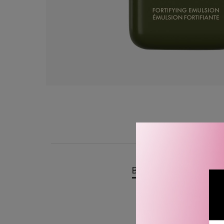
BESKRIVELSE
OMTA
Origins Dr. Andrew Weil 
emulsjon som effektivt re
destressteknologi. Denne