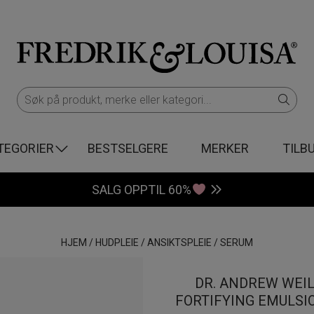
TEGORIER
BESTSELGERE
MERKER
TILB
SALG OPPTIL 60%
HJEM
/
HUDPLEIE
/
ANSIKTSPLEIE
/
SERUM
DR. ANDREW WEI
FORTIFYING EMULSI