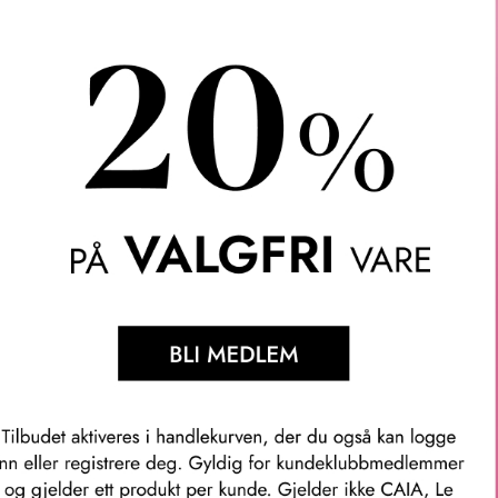
 tindved reduserer blålysinduserte frie radikaler med 74%**, me
ar til å redusere synlig rødhet og gir anti-irriterende fordeler.
g på 31 kvinner etter en påføring.
tter 24 timer.
ket med Reishi-sopp og tindved for å redusere rødhet og gi langv
nologi. Beskytter mot frie radikaler for å fremme silkemyk og s
ulle ingredienser fra planter og jord, sammen med gunstige syntet
dukter som transformerer huden din.
dikert seg til å ivareta både din huds velvære og vår planet. De
te ingredienser, fortsetter gjennom omtanke i emballasjedesign
nsmetoder. Hver gang du velger Origins, støtter du deres vedv
som hjelper til med å gjenopprette og bevare Origins økosysteme