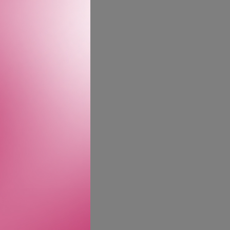
ns Reishi-sopp og
arig fuktighet til huden
unn hud.
iske stoffer, for å
res reise mot bærekraft
et og skinner gjennom i
arende
r.