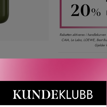
Rabatten aktiveres i handlekurven 
CAIA, Le Labo, LOEWE, Best Buy-
Gjelder 
Gratis frakt over 1000 kr
LER
SPØRSMÅL & SVAR
SLIK GJØR DU
INGREDIEN
For Origins™ Mega-Mushroom Fortifying Emulsion With Reishi an
duserer synlig rødhet og gir fuktighet i 48 timer* gjennom Origi
 lettvekts fuktighetskremen beskytter mot skader fra frie radik