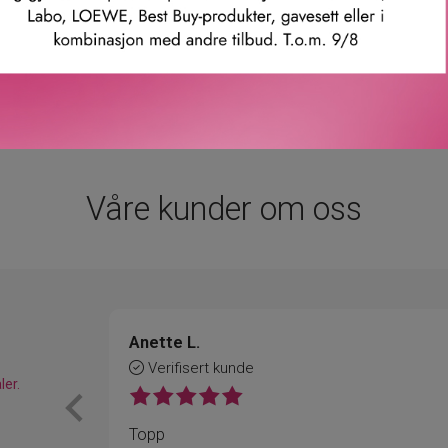
pt uten animalske ingredienser (med unntak av cruelty-free honni
 formler som skjemmer bort huden din og vår planet.
mmer: 0y16010000
Våre kunder om oss
Anette L.
Verifisert kunde
ler.
Topp