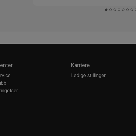
enter
Karriere
rvice
Ledige stillinger
ubb
ingelser