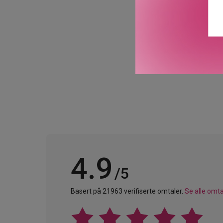
Origins’ produkter er ska
beriket med vegetabilske
GTIN: 0717334264670
Leverandørs artikkelnu
4.9
/5
Basert på 21963 verifiserte omtaler.
Se alle omta