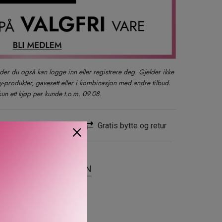
der du også kan logge inn eller registrere deg. Gjelder ikke
produkter, gavesett eller i kombinasjon med andre tilbud.
kun ett kjøp per kunde t.o.m. 09.08.
×
Rask levering
Gratis bytte og retur
SER
OM MERKEVAREN
d Seabuckthorn er en
ns avanserte
aler og fremmer silkemyk,