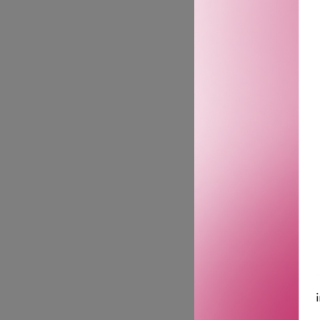
sunn hud.
Plante-antoksidanter fra
fermentert Chaga-sopp bidr
* Basert på klinisk testin
** In vitro-testing utført e
En effektiv emulsjon beri
med avansert destresstek
Origins kombinerer kraftf
skape rene, pleiende pro
Siden 1990 har Origins de
begynner med nøye utvalg
deres bevisste produksjo
skogplantingsinitiativer 