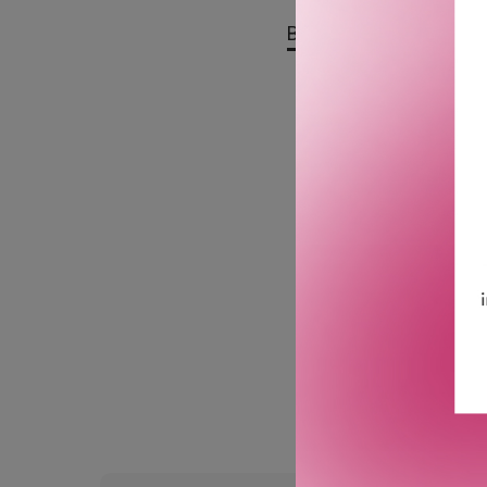
BESKRIVELSE
OMTA
Estée Lauder Double Wear
tilsatt olje og glir lett o
Smitter ikke over og sitter
Fremstilt med jojobaolje 
Integrert pro-artist leppe
Lukk hetten godt etter hv
GTIN: 0887167616707
Leverandørs artikkelnu