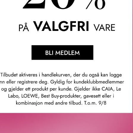
LER
SPØRSMÅL & SVAR
SLIK GJØR DU
INGREDIEN
 24H Stay-In-Place Lip Liner. Former. Definerer. Blir sittende. 
ver leppene, for en dristig, holdbar farge med full dekning.
 i 24 timer. Kraftig farge som ikke gnis utover, falmer eller legger 
som fukter leppene umiddelbart og over tid.
børste sikrer feilfri påføring. Bruk den til å blende og gjøre lipli
er bruk.
mmer: grg1080000
Våre kunder om oss