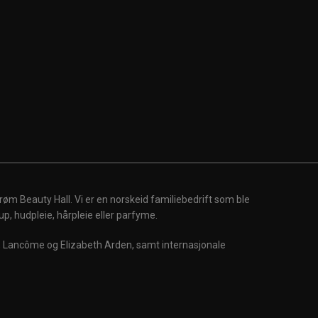
røm Beauty Hall. Vi er en norskeid familiebedrift som ble
up, hudpleie, hårpleie eller parfyme.
m, Lancôme og Elizabeth Arden, samt internasjonale