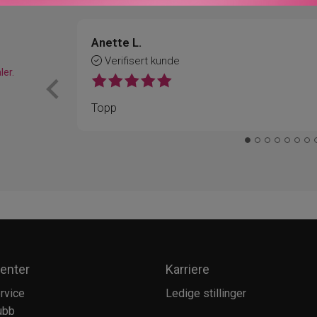
Anette L.
Verifisert kunde
ler.
Topp
enter
Karriere
rvice
Ledige stillinger
ubb