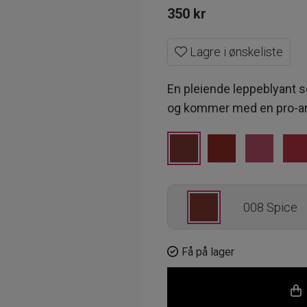
350
kr
Lagre i ønskeliste
En pleiende leppeblyant so
og kommer med en pro-art
008 Spice
333 Persua
Få på lager
011 Pink