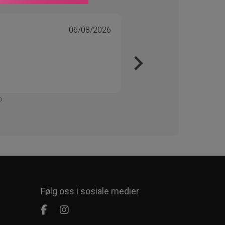
06/08/2026
Tone 
Veri
Kjapt 
Enkelt
Følg oss i sosiale medier