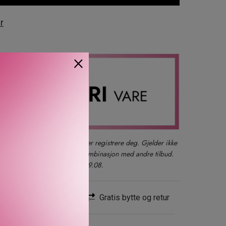
r
×
ous Rose
der du også kan logge inn eller registrere deg. Gjelder ikke
produkter, gavesett eller i kombinasjon med andre tilbud.
kun ett kjøp per kunde t.o.m. 09.08.
Rask levering
Gratis bytte og retur