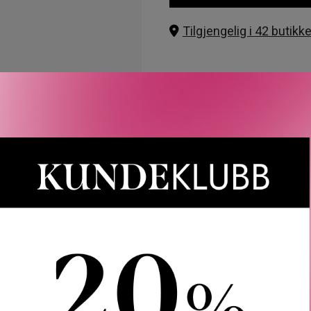
Tilgjengelig i 42 butikke
013 Coral
014 Rose
018 Red
420 Rebelli
Rabatten aktiveres i handlekurven 
CAIA, Le Labo, LOEWE, Best Buy-
017 Mauve
Gjelder 
Gratis frakt over 1000 kr