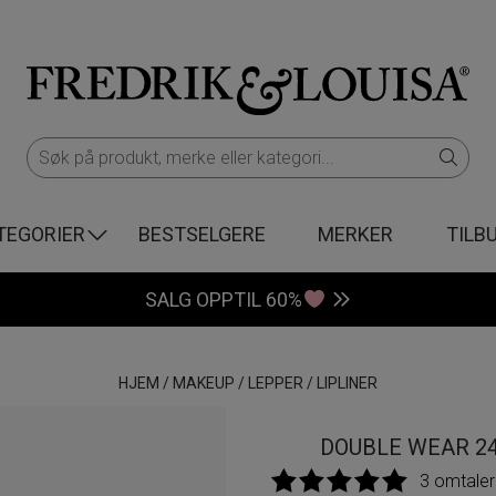
TEGORIER
BESTSELGERE
MERKER
TILB
SALG OPPTIL 60%
HJEM
/
MAKEUP
/
LEPPER
/
LIPLINER
DOUBLE WEAR 24H
3 omtaler