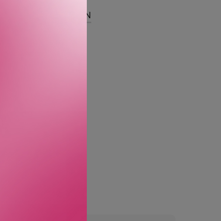
SER
OM MERKEVAREN
Denne leppeblyanten er
seg i fine linjer.
neren mykere.