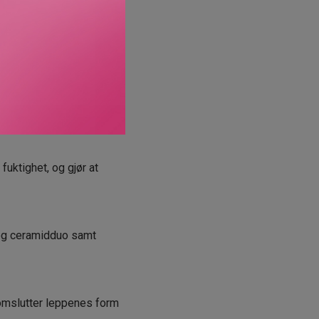
m, og gir intens
fuktighet, og gjør at
 og ceramidduo samt
 omslutter leppenes form