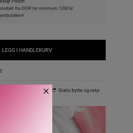
akeup Pouch
produkt fra DIOR for minimum 1200 kr
nettbutikken!
Pink
herry
LEGG I HANDLEKURV
r
×
Rask levering
Gratis bytte og retur