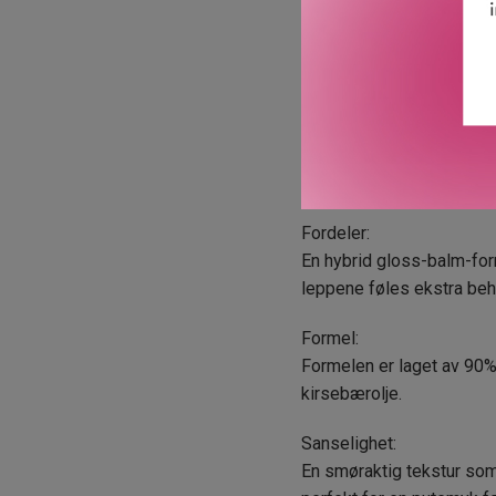
DIOR Addict Lip Glow But
Produkt:
Denne smøraktige behandl
fuktighet med et hint av f
Nyanser:
5 lekre nyanser med høygl
Fordeler:
En hybrid gloss-balm-form
leppene føles ekstra beha
Formel:
Formelen er laget av 90%
kirsebærolje.
Sanselighet:
En smøraktig tekstur som