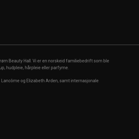
røm Beauty Hall. Vi er en norskeid familiebedrift som ble
up, hudpleie, hårpleie eller parfyme.
m, Lancôme og Elizabeth Arden, samt internasjonale