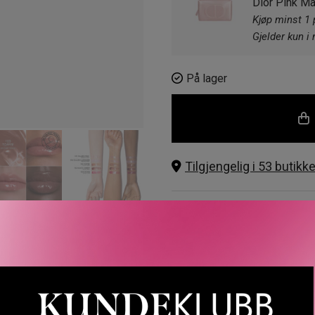
Dior Pink M
105 Lychee
Kjøp minst 1 
Gjelder kun i 
101 Glazed 
På lager
104 Black C
Tilgjengelig i 53 butikke
Gratis frakt over 1000 kr