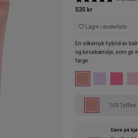
535
kr
Lagre i ønskeliste
En silkemyk hybrid av ba
og kirsebærolje, som gir i
farge.
103 Toffee
102 Glazed
Gave på kjø