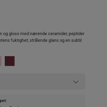
lm og gloss med nærende ceramider, peptider
ntens fuktighet, strålende glans og en subtil
 Lavender
pet: