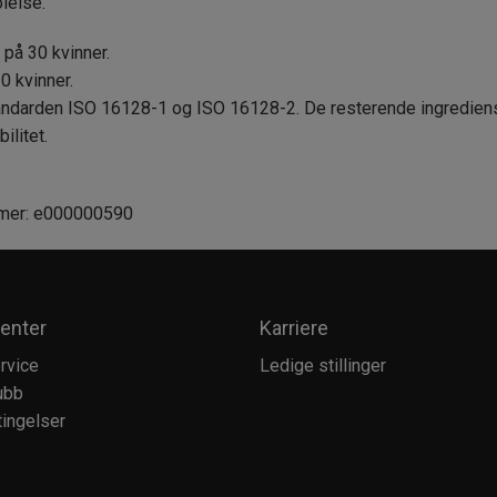
lelse.
t på 30 kvinner.
0 kvinner.
andarden ISO 16128-1 og ISO 16128-2. De resterende ingrediense
ilitet.
mmer: e000000590
enter
Karriere
rvice
Ledige stillinger
ubb
ingelser