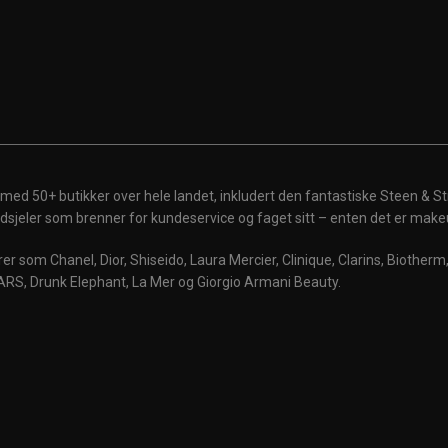
 med 50+ butikker over hele landet, inkludert den fantastiske Steen & St
 ildsjeler som brenner for kundeservice og faget sitt – enten det er make
r som Chanel, Dior, Shiseido, Laura Mercier, Clinique, Clarins, Biother
ARS, Drunk Elephant, La Mer og Giorgio Armani Beauty.