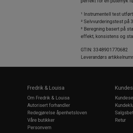
perfekt for en putemyk fø
¹ Instrumentell test utfør
² Selvvurderingstest på 3
³ Beregning basert på st
effekt, konsistens og stab
GTIN: 3348901770682
Leverandørs artikkelnu
Fredrik & Louisa
Kundes
Om Fredrik & Louisa
Kundese
Autorisert forhandler
Kundekl
Redegjørelse åpenhetsloven
Salgsbet
Våre butikker
Retur
Personvern