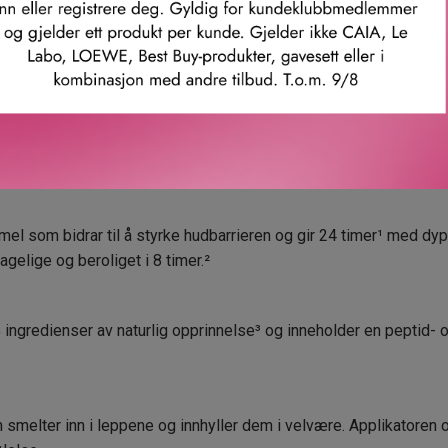
ter.
ingen har den perfekte balansen mellom lipgloss og leppebalsa
arge.
ans, glans eller skimrende finish.
el som bidrar til å styrke hudbarrieren og gir 24 timer¹ med dyp 
gelige og beroliget i 8 timer.²
 ingredienser av naturlig opprinnelse³ og inneholder en peptid-
 smelter inn i leppene og innhyller dem i velvære. Applikatoren