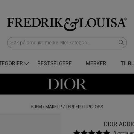
TEGORIER
BESTSELGERE
MERKER
TILB
HJEM
/
MAKEUP
/
LEPPER
/
LIPGLOSS
DIOR ADDI
8 omtaler