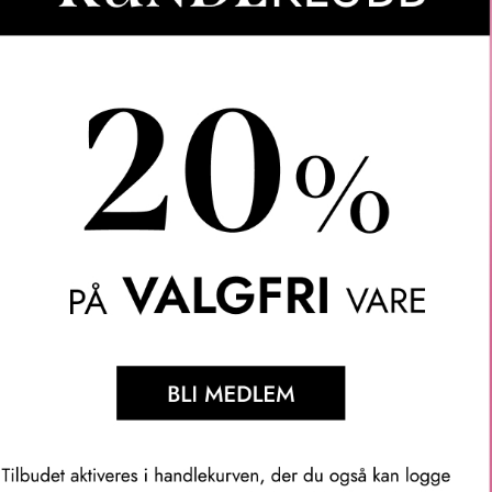
LER
SPØRSMÅL & SVAR
SLIK GJØR DU
INGREDIEN