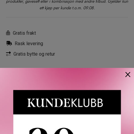
produkter, gavesett eller i kombinasjon med andre tilbud. Gjelder kun
ett kjøp per kunde t.o.m. 09.08.
Gratis frakt
Rask levering
Gratis bytte og retur
×
BESKRIVELSE
OMTALER
SPØRSMÅL & SVAR
IN
Nishane Deziro Eau de Parfum. Legemliggjør kraften i
begjær, en elementær følelse med kraft til å forme
skjebner og skape forbindelser på tvers av de
uutgrunnelige dypene av menneskelig erfaring.