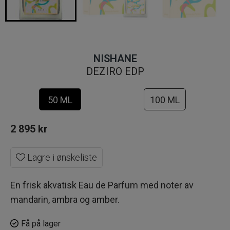
NISHANE
DEZIRO EDP
50 ML
100 ML
2 895
kr
Lagre i ønskeliste
En frisk akvatisk Eau de Parfum med noter av
mandarin, ambra og amber.
Få på lager