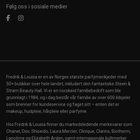
Følg oss i sosiale medier
Fredrik & Louisa er en av Norges største parfymerikjeder med
50+ butikker over hele landet, inkludert den fantastiske Steen &
Strøm Beauty Hall. Vi er en norskeid familiebedrift som ble
grunnlagt i 1984, og i dag består vår familie av over 600 ildsjeler
som brenner for kundeservice og faget sitt – enten det er
makeup, hudpleie, hårpleie eller parfyme.
Hos Fredrik & Louisa finner du markedsledende merkevarer som
Chanel, Dior, Shiseido, Laura Mercier, Clinique, Clarins, Biotherm,
Lancôme og Elizabeth Arden, samt internasjonale kultmerker