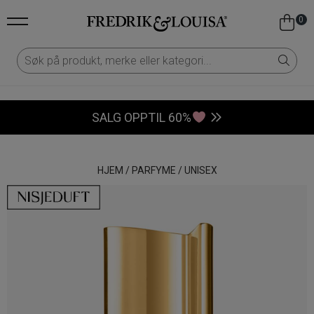
0
SALG OPPTIL 60%
HJEM
/
PARFYME
/
UNISEX