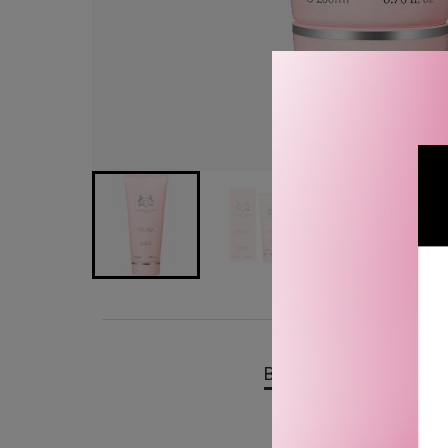
BESKRIVELSE
OMTA
Parfums de Marly Delina