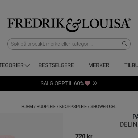
TEGORIER
BESTSELGERE
MERKER
TILB
SALG OPPTIL 60%
HJEM
/
HUDPLEIE
/
KROPPSPLEIE
/
SHOWER GEL
P
DELIN
720
kr