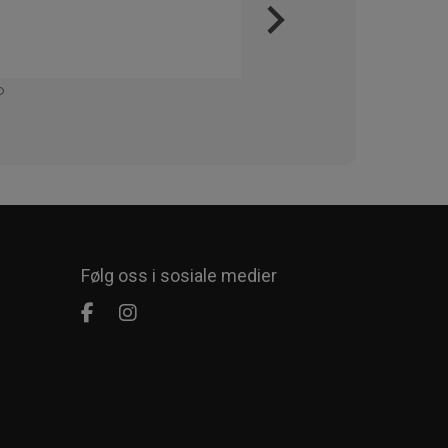
Veldig
Kommer
Følg oss i sosiale medier