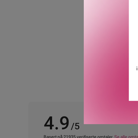
blomsterbukett. Denne s
Shower Gel har en strålen
kombinert med fruktige to
en subtil base av vanilje
ingrediensene.
GTIN: 3700578501929
Leverandørs artikkelnu
4.9
/5
Basert på 21935 verifiserte omtaler.
Se alle omta