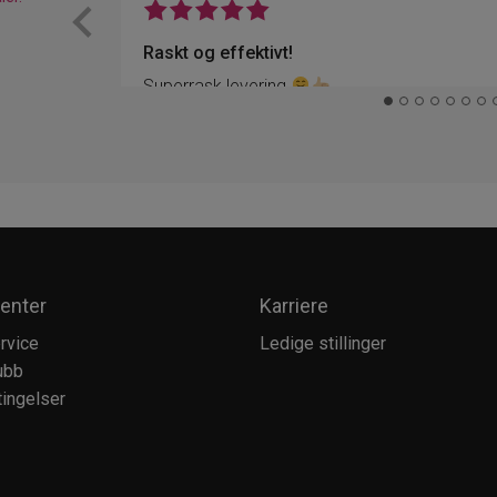
Raskt og effektivt!
Superrask levering
enter
Karriere
rvice
Ledige stillinger
ubb
ingelser