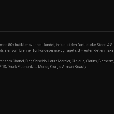
 med 50+ butikker over hele landet, inkludert den fantastiske Steen & St
 ildsjeler som brenner for kundeservice og faget sitt – enten det er make
r som Chanel, Dior, Shiseido, Laura Mercier, Clinique, Clarins, Biother
ARS, Drunk Elephant, La Mer og Giorgio Armani Beauty.