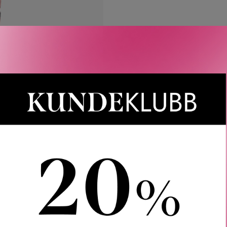
LER
SPØRSMÅL & SVAR
SLIK GJØR DU
INGREDIEN
 Shower Gel er en dusjgelé som fanger essensen av en sjarme