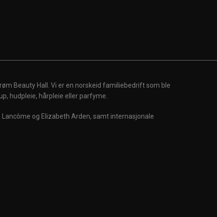
røm Beauty Hall. Vi er en norskeid familiebedrift som ble
up, hudpleie, hårpleie eller parfyme.
m, Lancôme og Elizabeth Arden, samt internasjonale