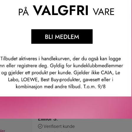
anseopplevelsen vekker sansene og parfymerer huden når den 
de og glitrende effekt og frembringer en ren feminin duft. Buket
ner av pære, litchi og grapefrukt, fanger den distinkte duftens es
, musk og evernyl er Delina-duften lysende og lidenskapelig, og 
mmer: npm3046pv
Våre kunder om oss
Ellinor S.
Verifisert kunde
ler.