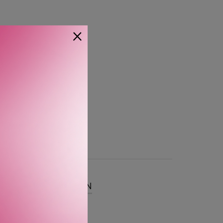
×
SER
OM MERKEVAREN
rende og moderne