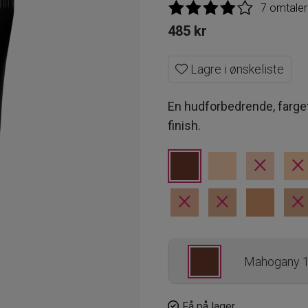
7 omtaler
485
kr
Lagre i ønskeliste
En hudforbedrende, farget
finish.
×
×
×
×
×
Mahogany 1
Birch 1.5
Få på lager