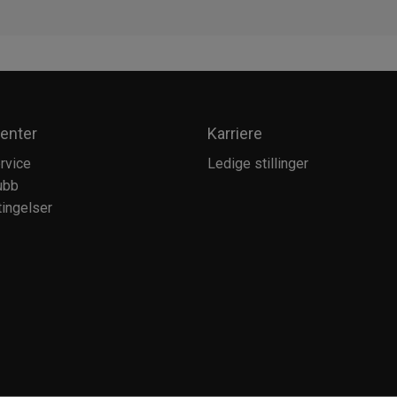
enter
Karriere
rvice
Ledige stillinger
ubb
ingelser