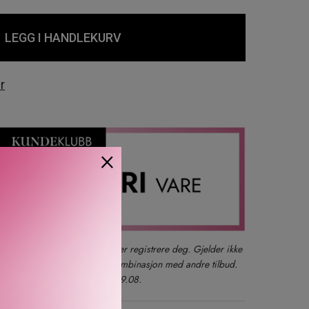
LEGG I HANDLEKURV
r
m 03
an 05
×
der du også kan logge inn eller registrere deg. Gjelder ikke
produkter, gavesett eller i kombinasjon med andre tilbud.
kun ett kjøp per kunde t.o.m. 09.08.