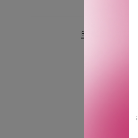
BESKRIVELSE
OMTA
bareMinerals Complexion
fuktighetskrem med en olje
finish. Klinisk bevist å
SPF 30. Perfekt for fet o
hudtonen og slører ufull
Finnes i 20 inkluderen
Moisturizer.
· Klinisk bevist å kontroll
· Klinisk bevist å redus
· Slører utseendet av ufu