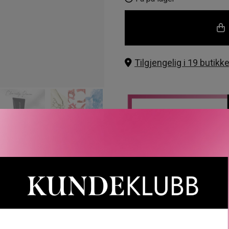
×
Opal 01
×
Tilgjengelig i 19 butikke
Buttercrea
×
Natural Pec
×
Bamboo 5.5
Vanilla 02
Rabatten aktiveres i handlekurven 
×
CAIA, Le Labo, LOEWE, Best Buy-
Suede 04
Gjelder 