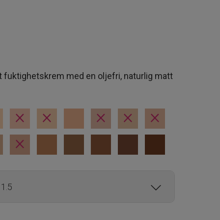
 fuktighetskrem med en oljefri, naturlig matt
×
×
×
×
×
×
1.5