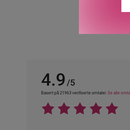
GTIN: 0194250084719
Leverandørs artikkelnu
4.9
/5
Basert på 21963 verifiserte omtaler.
Se alle omta