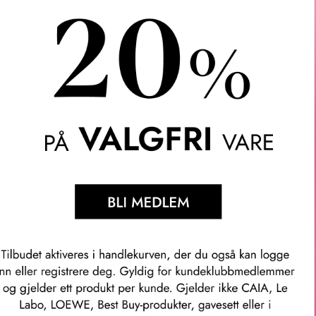
×
Ginger 06
Gratis frakt over 1000 kr
×
Wheat 4.5
LER
SPØRSMÅL & SVAR
SLIK GJØR DU
INGREDIEN
×
Cashew 3.5
 Rescue Natural Matte Tinted Moisturizer SPF 30 er en hudforb
×
fri, naturlig matt finish. Du kan enkelt bygge opp til lett dekning
Dessert 6.5
 forbedre hudens tekstur med 36% på 1 uke! Beskytter mot solska
g kombinert hudtype, samt sensitiv hud som er tilbøyelig for akne
Spice 08
kommenheter.
de nyanser – de samme 20 nyansene som den bestselgende Comp
×
Dune 7.5
×
ere oljete hud øyeblikkelig i opptil 12 timer.
Tan Amber 
ere skinnende utseende øyeblikkelig med 67%.
llkommenheter, porer, urenheter og rødhet.