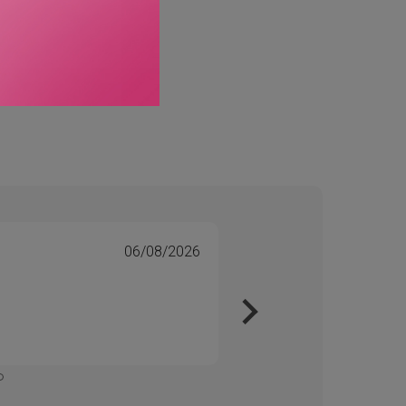
0.5
06/08/2026
Tone 
Veri
Kjapt 
Enkelt