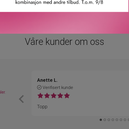
Terra 8.5
mmer: 37216074319
Chestnut 09
Våre kunder om oss
Cinnamon 1
Sienna 10
Cedar 11
Anette L.
Verifisert kunde
ler.
Topp