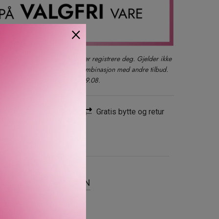
×
der du også kan logge inn eller registrere deg. Gjelder ikke
produkter, gavesett eller i kombinasjon med andre tilbud.
kun ett kjøp per kunde t.o.m. 09.08.
Rask levering
Gratis bytte og retur
SER
OM MERKEVAREN
 som skaper en jevn