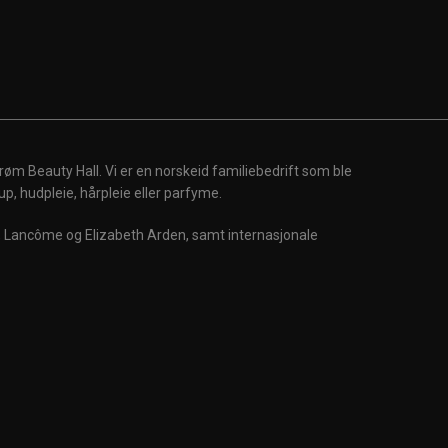
røm Beauty Hall. Vi er en norskeid familiebedrift som ble
up, hudpleie, hårpleie eller parfyme.
m, Lancôme og Elizabeth Arden, samt internasjonale