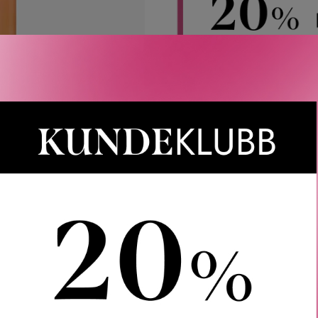
Rabatten aktiveres i handlekurven 
CAIA, Le Labo, LOEWE, Best Buy-
Gjelder 
Gratis frakt over 1000 kr
LER
SPØRSMÅL & SVAR
SLIK GJØR DU
INGREDIEN
Foam Brightening Primer er en hudpleiende, oppklarende primer