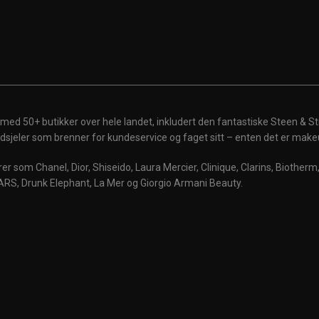
 med 50+ butikker over hele landet, inkludert den fantastiske Steen & St
 ildsjeler som brenner for kundeservice og faget sitt – enten det er make
r som Chanel, Dior, Shiseido, Laura Mercier, Clinique, Clarins, Biother
ARS, Drunk Elephant, La Mer og Giorgio Armani Beauty.