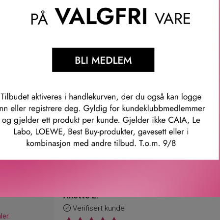
plass i opptil 12 timer, og tilfører fuktighet til huden for en natu
llom hudpleie og sminke har en vektløs, skyaktig tekstur som la
om fremhever din naturlige glød. Den ikke-klissete, ikke-oljete 
den, redusere rødhet og jevne ut hudtonen for en jevn base.
mer: 741276
Våre kunder om oss
Anette L.
Verifisert kunde
ler.