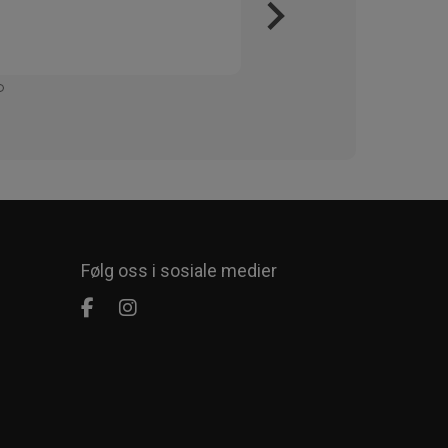
Kjapt 
Enkelt
Følg oss i sosiale medier