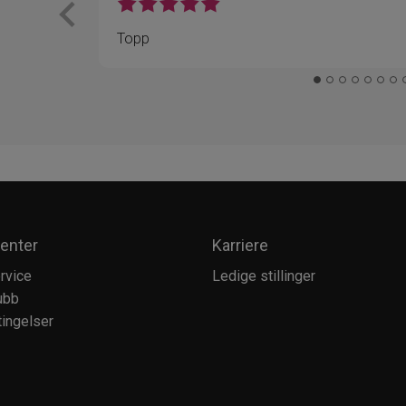
Topp
enter
Karriere
rvice
Ledige stillinger
ubb
ingelser