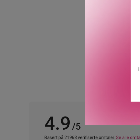
base og holder sminken på 
Dette hybridproduktet me
en glødende makeupbase s
fuktigheten, lysne opp hu
GTIN: 0840157412765
Leverandørs artikkelnum
4.9
/5
Basert på 21963 verifiserte omtaler.
Se alle omta