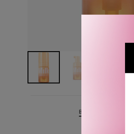
BESKRIVELSE
OMTA
Milk Makeup Cloud Glow 