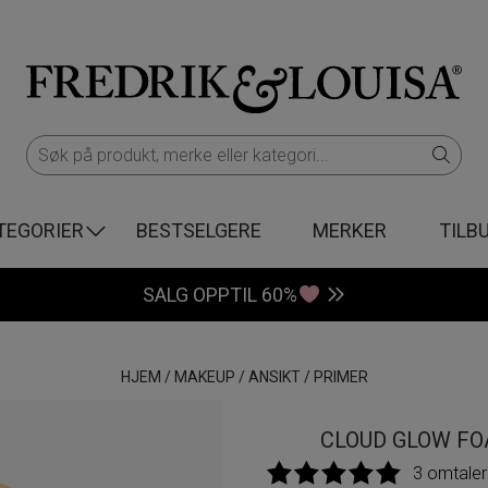
TEGORIER
BESTSELGERE
MERKER
TILB
SALG OPPTIL 60%
HJEM
/
MAKEUP
/
ANSIKT
/
PRIMER
CLOUD GLOW FO
3 omtaler