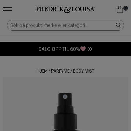
0
SALG OPPTIL 60%
HJEM
/
PARFYME
/
BODY MIST