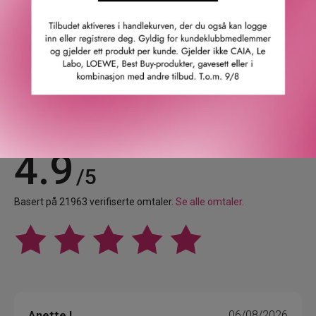
GTIN: 0018084986721
Leverandørs artikkelnummer: anlf010000
Våre kunder om oss
4.9
/5
Basert på 21963 verifiserte omtaler.
Se alle omtaler.
Anette L.
06/08/2026