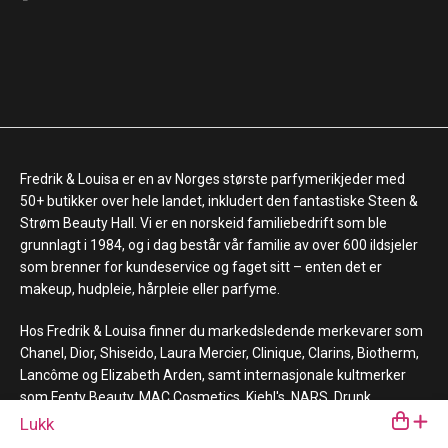
Fredrik & Louisa er en av Norges største parfymerikjeder med
50+ butikker over hele landet, inkludert den fantastiske Steen &
Strøm Beauty Hall. Vi er en norskeid familiebedrift som ble
grunnlagt i 1984, og i dag består vår familie av over 600 ildsjeler
som brenner for kundeservice og faget sitt – enten det er
makeup, hudpleie, hårpleie eller parfyme.
Hos Fredrik & Louisa finner du markedsledende merkevarer som
Chanel, Dior, Shiseido, Laura Mercier, Clinique, Clarins, Biotherm,
Lancôme og Elizabeth Arden, samt internasjonale kultmerker
som Fenty Beauty, MAC Cosmetics, Kiehl's, NARS, Drunk
Elephant, La Mer og Giorgio Armani Beauty.
Lukk