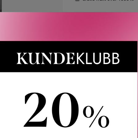
LER
SPØRSMÅL & SVAR
SLIK GJØR DU
INGREDIEN
ay. Denne deodoranten har en varm og elegant duft som uttrykke