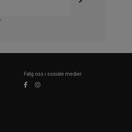
Kjapt 
Enkelt
Følg oss i sosiale medier