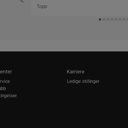
Topp
enter
Karriere
rvice
Ledige stillinger
ubb
ingelser