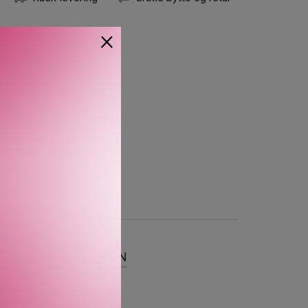
×
SER
OM MERKEVAREN
r selvtillit og suksess.