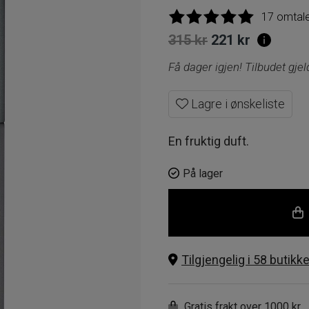
17 omtal
Opprinnelig
Nåvære
315
kr
221
kr
pris
pris
Få dager igjen! Tilbudet gje
var:
er:
Lagre i ønskeliste
315 kr.
221 kr.
En fruktig duft.
På lager
Tilgjengelig i 58 butikke
Gratis frakt over 1000 kr