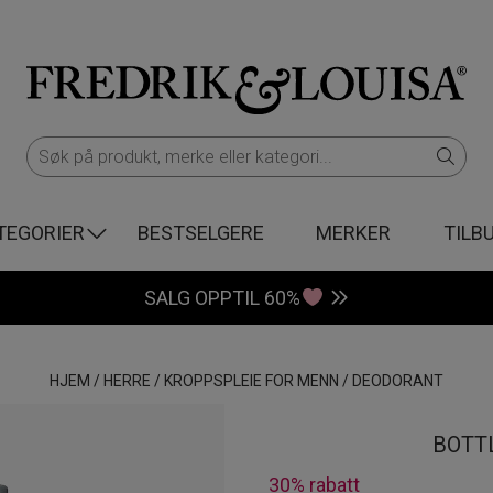
TEGORIER
BESTSELGERE
MERKER
TILB
SALG OPPTIL 60%
HJEM
/
HERRE
/
KROPPSPLEIE FOR MENN
/
DEODORANT
BOTT
30% rabatt