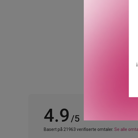
For den ambisiøse mannen
del av hans daglige antre
balansert duft som åpner 
av kanel. Basen er en har
GTIN: 0737052355054
Leverandørs artikkelnum
4.9
/5
Basert på 21963 verifiserte omtaler.
Se alle omta