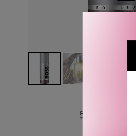
BESKRIVELSE
OMTA
Hugo Boss Bottled Deospr