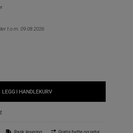
er
nde
lder t.o.m. 09.08.2026
LEGG I HANDLEKURV
r
Rask levering
Gratis bytte og retur