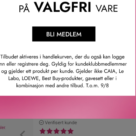
. Hans daglige ritualer er en del av hans personlige suksess, o
kk. Selvsikker og moderne med rene linjer gjør Boss Bottled til e
med en frisk og fruktig toppnote, og et krydret hjerte dominert 
moni av sandeltre, cedertre og vetiver.
mer: 66345
Våre kunder om oss
Anette L.
Verifisert kunde
ler.